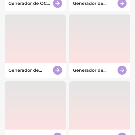
Generador de OC
Generador de
de Madoka Magica
imágenes 4K con IA
con IA
Generador de
Generador de
imágenes de
animales con IA
tiburones con IA