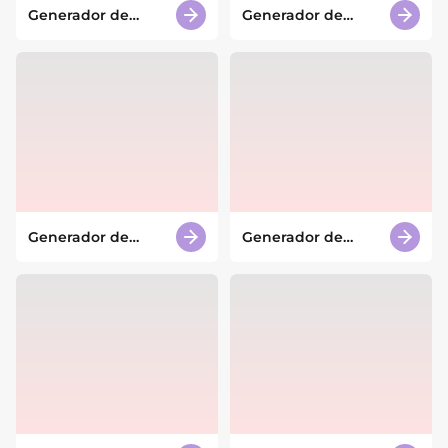
Generador de
Generador de
diseño de muebles
diseños de tazas
con IA
con IA
Generador de
Generador de
diseño de
vitrales con IA
packaging con IA