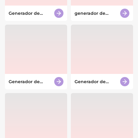
Generador de
generador de
avatares de IA
personajes One
Piece con IA
Generador de
Generador de
personajes AI
dinosaurios con IA