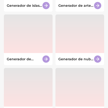
Generador de islas
Generador de arte
con IA
abstracto con IA
Generador de
Generador de nube
tableros de visión
de palabras de IA
con IA