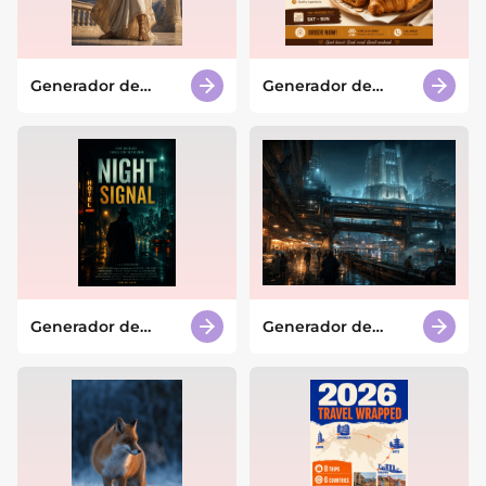
Generador de
Generador de
personajes de
publicaciones de
dioses griegos con
Facebook con IA
IA
Generador de
Generador de
pósteres de
ciudades futuristas
películas con IA
con IA