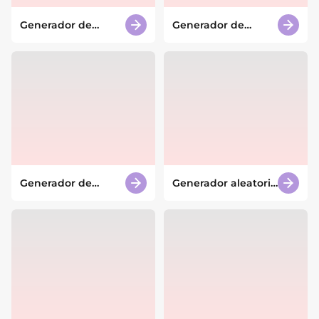
Generador de
Generador de
mapas de ciudades
planos de casas con
con IA
IA
Generador de
Generador aleatorio
invitaciones a
de personajes JJK
fiestas con IA
con IA