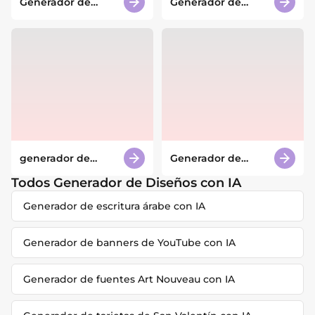
Generador de
Generador de
conjuntos de iconos
portadas de
con IA
novelas con IA
generador de
Generador de
diseños de
mundos
camisetas con IA
submarinos con IA
Todos Generador de Diseños con IA
Generador de escritura árabe con IA
Generador de banners de YouTube con IA
Generador de fuentes Art Nouveau con IA