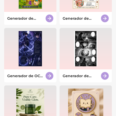
Generador de
Generador de
tarjetas de
infografías con IA
cumpleaños con IA
gratuito
Generador de OC
Generador de
de Demon Slayer
paneles manga con
con IA
IA