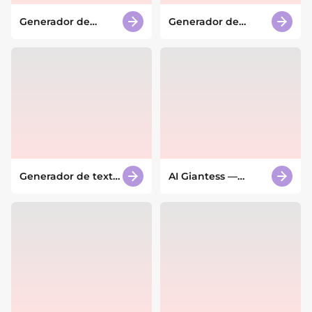
Generador de
Generador de
personajes DC
manualidades con
aleatorios con IA
IA
Generador de texto
AI Giantess —
burbuja 3D con IA
Generador de
giantess con IA