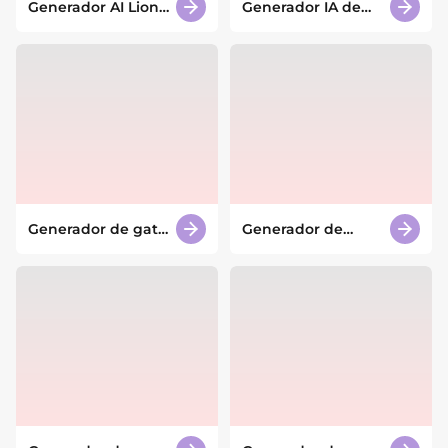
Generador AI Lion
Generador IA de
King OC
caras sorprendidas
de dibujos
animados
Generador de gatos
Generador de
con IA
decals con IA