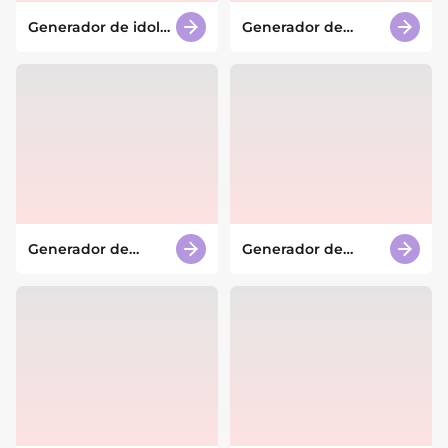
Generador de idols
Generador de
de K-pop con IA
estadios con IA
Generador de
Generador de
portadas de
auroras con IA
álbumes con IA