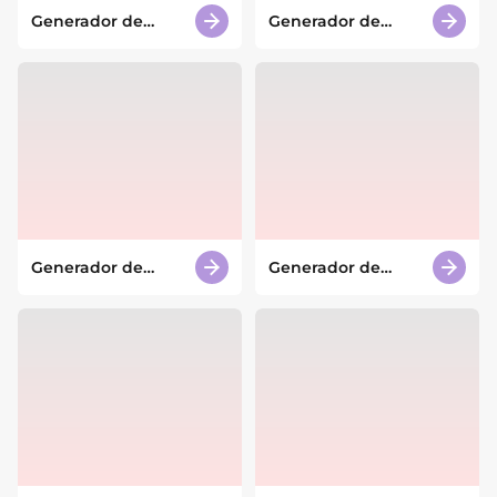
Generador de
Generador de
tarjetas de estudio
paletas de colores
con IA
con IA
Generador de
Generador de
efectos de texto 3D
doodles con IA
con IA