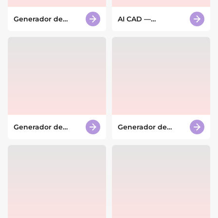
Generador de
AI CAD —
diseños de baños
Generador de
con IA
dibujos CAD con IA
Generador de
Generador de
cartas del tarot con
diseños urbanos
IA
con IA