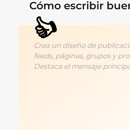
Cómo escribir bue
👍
Crea un diseño de publicac
feeds, páginas, grupos y pr
Destaca el mensaje principal