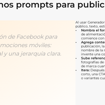
nos prompts para publi
Al usar Generador
público, texto, es
Nombra el fo
de alimentaci
ión de Facebook para
comience con 
Agrega conten
omociones móviles:
publicación, la 
nombre de la m
 y una jerarquía clara.
invente una co
Sube referenc
fotografías de
de marca cuan
Itera:
Después 
corto, una CTA
o variantes cu