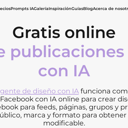
ecios
Prompts IA
Galería
Inspiración
Guías
Blog
Acerca de nosot
Gratis online
e publicaciones
con IA
gente de diseño con IA
funciona com
Facebook con IA online para crear di
ebook para feeds, páginas, grupos y p
público, marca y formato para obtener
modificable.