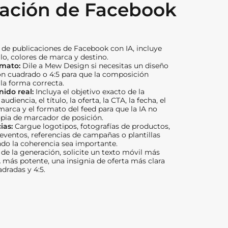
cación de Facebook
 de publicaciones de Facebook con IA, incluye
tilo, colores de marca y destino.
rmato:
Dile a Mew Design si necesitas un diseño
ón cuadrado o 4:5 para que la composición
la forma correcta.
ido real:
Incluya el objetivo exacto de la
audiencia, el título, la oferta, la CTA, la fecha, el
arca y el formato del feed para que la IA no
pia de marcador de posición.
ias:
Cargue logotipos, fotografías de productos,
 eventos, referencias de campañas o plantillas
do la coherencia sea importante.
de la generación, solicite un texto móvil más
 más potente, una insignia de oferta más clara
adradas y 4:5.