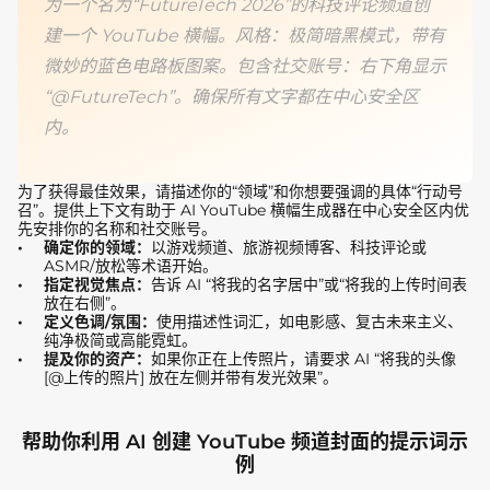
为一个名为“FutureTech 2026”的科技评论频道创
建一个 YouTube 横幅。风格：极简暗黑模式，带有
微妙的蓝色电路板图案。包含社交账号：右下角显示
“@FutureTech”。确保所有文字都在中心安全区
内。
为了获得最佳效果，请描述你的“领域”和你想要强调的具体“行动号
召”。提供上下文有助于 AI YouTube 横幅生成器在中心安全区内优
先安排你的名称和社交账号。
确定你的领域：
以游戏频道、旅游视频博客、科技评论或
ASMR/放松等术语开始。
指定视觉焦点：
告诉 AI “将我的名字居中”或“将我的上传时间表
放在右侧”。
定义色调/氛围：
使用描述性词汇，如电影感、复古未来主义、
纯净极简或高能霓虹。
提及你的资产：
如果你正在上传照片，请要求 AI “将我的头像
[@上传的照片] 放在左侧并带有发光效果”。
帮助你利用 AI 创建 YouTube 频道封面的提示词示
例