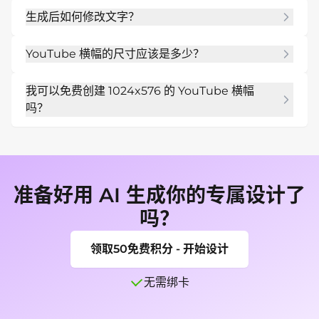
当然可以。你可以上传头像、产品照片或 Logo。我
像素的安全区内，从而在移动设备上清晰可见。
生成后如何修改文字？
们的在线 AI YouTube 横幅制作工具会根据要求自动
去除背景，并将你的资产整合到所选布局中，打造专
你有两个选择：使用“对话编辑”要求更改（例如“让字
业的效果。
YouTube 横幅的尺寸应该是多少？
体更粗”），或者使用手动编辑器自行移动、调整大小
和编辑文字图层，以实现精确控制。
推荐的 YouTube 横幅尺寸为 2560 × 1440 像素，中
我可以免费创建 1024x576 的 YouTube 横幅
心的安全文字和 Logo 区域为 1546 × 423 像素。这
吗？
能确保你的横幅在包括手机、桌面端和电视在内的所
有设备上都能正确显示。Mew Design 会自动遵循这
是的。Mew Design 支持免费创建 1024×576 的 
些规则，因此你无需担心布局或裁剪问题。
YouTube 横幅，非常适合：

快速草图和预览

轻量级社交分享

准备好用 AI 生成你的专属设计了
在导出高清版前测试设计风格

吗？
随后你可以通过后续提示词将设计升级为全高清 
YouTube 横幅尺寸。
领取50免费积分 - 开始设计
无需绑卡