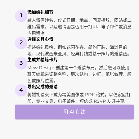
添加婚礼细节
1
输入情侣姓名、仪式日期、地点、回复措辞、网站或二
维码需求，以及邀请函是否用于打印、电子邮件或消息
应用程序。
选择文具心情
2
描述婚礼风格，例如花园花卉、简约正装、海滩目的
地、现代波西米亚风、经典衬线或基于照片的邀请函。
生成并精炼卡片
3
Mew Design 创建第一个邀请布局，然后您可以使用
聊天编辑来调整名称、层次结构、边框、纸张纹理、颜
色或照片位置。
导出完成的邀请
4
将婚礼请柬下载为精美图像或 PDF 格式，以便家庭打
印、专业文具、电子邮件、短信或 RSVP 友好共享。
用 AI 创建