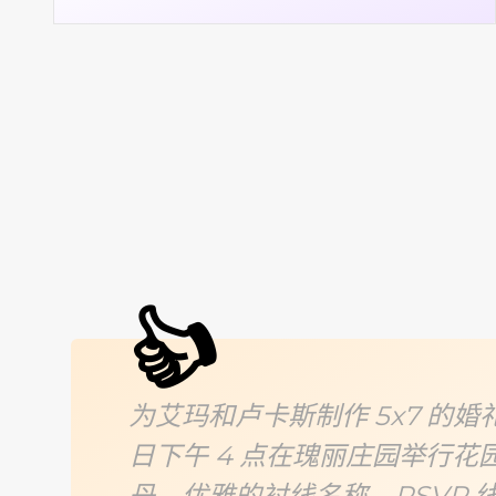
👍
为艾玛和卢卡斯制作 5x7 的婚礼请柬
日下午 4 点在瑰丽庄园举行
丹、优雅的衬线名称、RSVP 