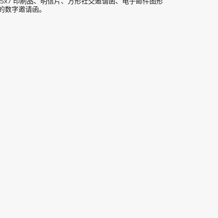
 5x7 印刷品、明信片、方形社交邀请函、电子邮件图形
的数字邀请函。