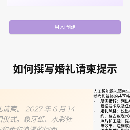
用 AI 创建
如何撰写婚礼请柬提示
人工智能婚礼请柬生
参考和最终的共享格
所需措辞：
列出
着装要求以及任
。 2027 年 6 月 14
婚礼风格：
说出
约、复古或现代
花园仪式。象牙纸、水彩牡
照片和主题：
提
箔效果、边框或
线和柔和浪漫的间距。