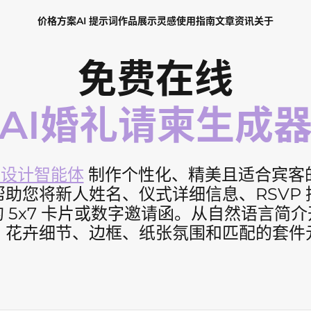
价格方案
AI 提示词
作品展示
灵感
使用指南
文章资讯
关于
免费在线
AI婚礼请柬生成
I 设计智能体
制作个性化、精美且适合宾客
帮助您将新人姓名、仪式详细信息、RSVP
 5x7 卡片或数字邀请函。从自然语言简
、花卉细节、边框、纸张氛围和匹配的套件