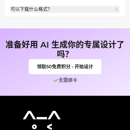
可以。使用 Chat Edit 要求更换背景、服装、光线、
可以下载什么格式？
表情或平台尺寸裁剪。
完成后可导出 PNG 或 JPG，用于社交头像、网站、
简历、团队页面或个人品牌。
准备好用 AI 生成你的专属设计了
吗？
领取50免费积分 - 开始设计
无需绑卡