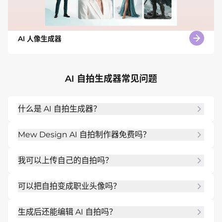
AI 人像生成器
AI 自拍生成器常见问题
什么是 AI 自拍生成器？
AI 自拍生成器可以把上传的自拍或简短人像提示词变
Mew Design AI 自拍制作器免费吗？
成新的 AI 照片，例如职业照、头像、创意头像和社媒
人像。
可以免费在线试用。注册后获得免费 AI 积分，可生成
我可以上传自己的自拍吗？
自拍变体并导出无水印图片。
可以。上传清晰自拍有助于 Mew Design 保留你的
可以把自拍变成职业头像吗？
身份、五官结构、发型和表情，同时改变风格、光线
或背景。
可以。你可以要求 LinkedIn 头像、简历照、团队照
生成后还能编辑 AI 自拍吗？
片或商务资料图，并写明服装、背景、光线和裁剪。