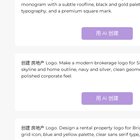
monogram with a subtle roofline, black and gold palett
typography, and a premium square mark.
用 AI 创建
创建 房地产 Logo. Make a modern brokerage logo for Sky
skyline and home outline, navy and silver, clean geome
polished corporate feel.
用 AI 创建
创建 房地产 Logo. Design a rental property logo for Bri
grid icon, blue and yellow palette, clear sans serif typ