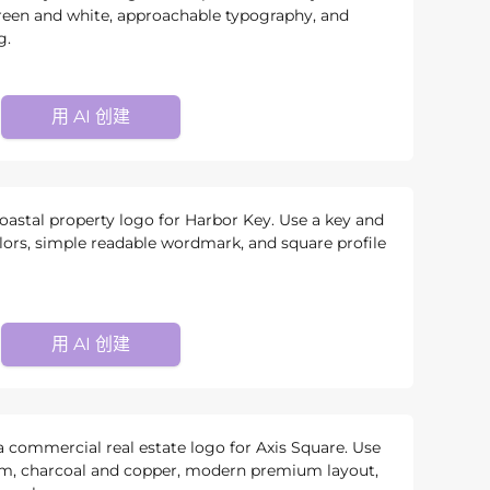
green and white, approachable typography, and
g.
用 AI 创建
stal property logo for Harbor Key. Use a key and
lors, simple readable wordmark, and square profile
用 AI 创建
ommercial real estate logo for Axis Square. Use
m, charcoal and copper, modern premium layout,