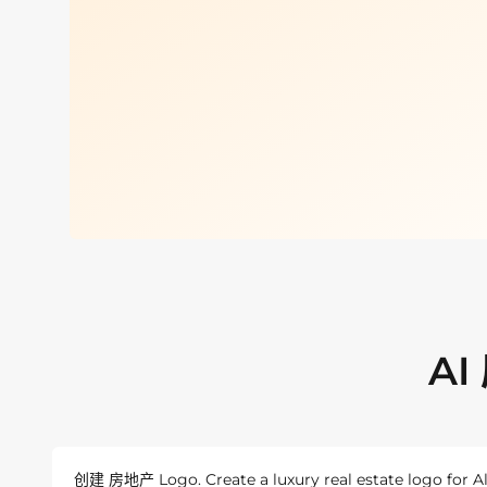
A
创建 房地产 Logo. Create a luxury real estate logo for A