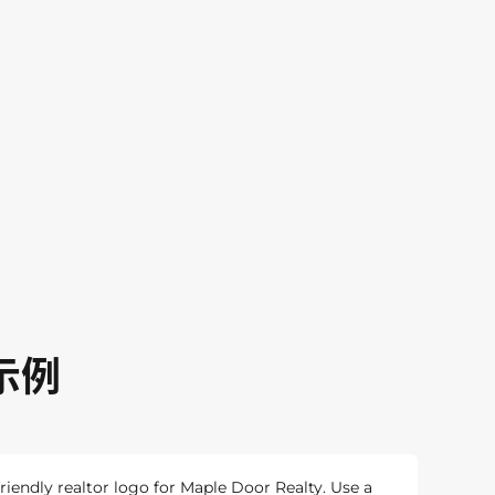
示例
ndly realtor logo for Maple Door Realty. Use a