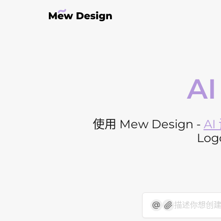
A
使用 Mew Design -
A
Lo