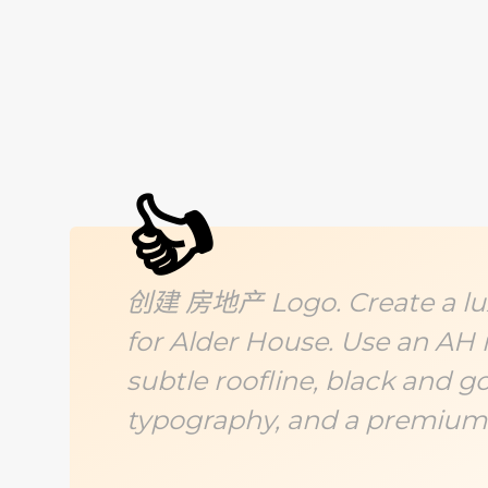
👍
创建 房地产 Logo. Create a luxu
for Alder House. Use an A
subtle roofline, black and go
typography, and a premium