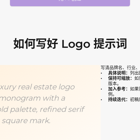
如何写好 Logo 提示词
写清品牌名、行业、
具体说明：
列出
保持可缩放：
如
版本。
ry real estate logo
加入参考：
如果
例。
H monogram with a
持续迭代：
初稿
ld palette, refined serif
 square mark.