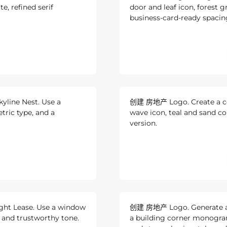
e, refined serif
door and leaf icon, forest 
business-card-ready spacin
line Nest. Use a
创建 房地产 Logo. Create a coa
tric type, and a
wave icon, teal and sand co
version.
ght Lease. Use a window
创建 房地产 Logo. Generate a c
e, and trustworthy tone.
a building corner monogra