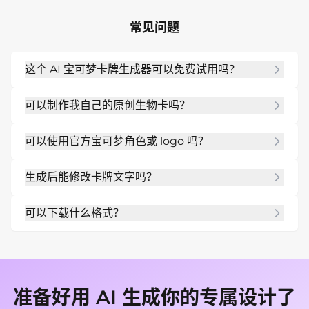
常见问题
这个 AI 宝可梦卡牌生成器可以免费试用吗？
可以。注册后可用免费初始积分在线测试 Mew 
可以制作我自己的原创生物卡吗？
Design，先创建卡牌概念再决定是否升级。
可以。描述原创生物或上传草图参考，AI 卡牌制作器
可以使用官方宝可梦角色或 logo 吗？
会围绕它生成完整集换式卡牌版式。
更稳妥的做法是制作原创粉丝风格卡牌，避免官方 
生成后能修改卡牌文字吗？
logo、受版权保护角色和受保护 artwork。
可以。用 Chat Edit 修改名称、HP、招式文本、稀
可以下载什么格式？
有标记、颜色和版式间距。
你可以导出 PNG 或 JPG，用于数字分享、个人打印
测试、课堂游戏或收藏 mockup。
准备好用 AI 生成你的专属设计了