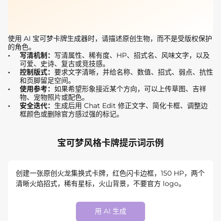
使用 AI 宝可梦卡牌生成器时，请描述原创生物，而不是受版权保护
的角色。
写清机制：
写清属性、稀有度、HP、招式名、风味文字，以及
可爱、史诗、复古或竞技感。
控制版式：
要求文字清晰，并给名称、数值、招式、弱点、抗性
和页脚留足空间。
使用参考：
如果希望形象接近某个方向，可以上传草图、吉祥
物、宠物照片或配色。
安全迭代：
生成后用 Chat Edit 修正文字、简化卡框、调整边
框颜色或删除官方感过强的标记。
宝可梦风格卡牌提示词示例
创建一张原创火龙集换式卡牌，红色闪卡边框，150 HP，两个
清晰火焰招式，稀有星标，火山背景，不要官方 logo。
用 AI 生成