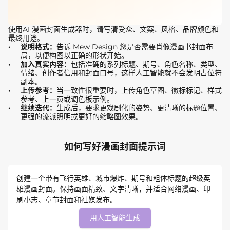
使用AI 漫画封面生成器时，请写清受众、文案、风格、品牌颜色和
最终用途。
说明格式：
告诉 Mew Design 您是否需要肖像漫画书封面布
局，以便构图以正确的形状开始。
加入真实内容：
包括准确的系列标题、期号、角色名称、类型、
情绪、创作者信用和封面口号，这样人工智能就不会发明占位符
副本。
上传参考：
当一致性很重要时，上传角色草图、徽标标记、样式
参考、上一页或调色板示例。
继续迭代：
生成后，要求更戏剧化的姿势、更清晰的标题位置、
更强的流派照明或更好的缩略图效果。
如何写好漫画封面提示词
创建一个带有飞行英雄、城市爆炸、期号和粗体标题的超级英
雄漫画封面。保持画面精致、文字清晰，并适合网络漫画、印
刷小志、章节封面和社媒发布。
用人工智能生成