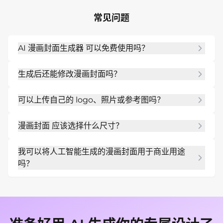
常见问题
AI 漫画封面生成器 可以免费使用吗？
是的。您可以在注册后开始使用免费的 AI 积分，并在
生成后还能修改漫画封面吗？
创建更多版本之前测试 AI 漫画封面制作器。
是的。使用 Chat Edit来调整系列标题、期号、角色
可以上传自己的 logo、照片或参考图吗？
姿势、动作背景、流派调色板和字幕文本，而无需重
新开始。
是的。上传品牌资产或参考资料，以便 Mew Design 
漫画封面 应该选择什么尺寸？
可以制作与您现有材料一致的漫画封面。
从肖像漫画书封面布局开始。当您需要打印、网络、
我可以将人工智能生成的漫画封面用于商业用途
社交或 PDF 使用版本时，您可以要求提供替代尺
吗？
寸。
是的，对于典型的网络漫画、杂志、粉丝艺术、宣传
材料和章节封面工作流程。在发布、打印或发送之前
检查标题拼写、字符权利、发行详细信息、创作者名
单和平台裁剪规则。