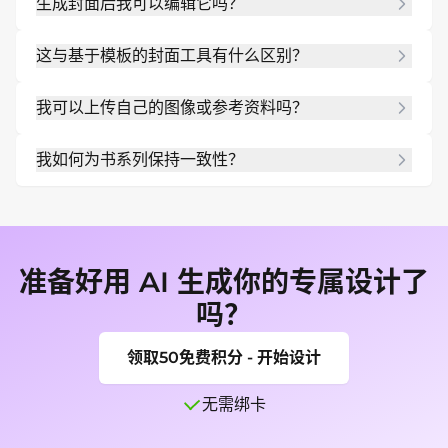
生成封面后我可以编辑它吗？
在线创建书籍封面。
可以。你可以使用提示词或手动编辑工具来调整布
这与基于模板的封面工具有什么区别？
局、文本、颜色和视觉效果。
与选择固定模板不同，你可以描述你的故事和视觉创
我可以上传自己的图像或参考资料吗？
意。AI 书籍封面制作工具会根据你的内容构建布局，
给你更多的创意自由。
可以。你可以上传作者照片、人物图像、草图或参考
我如何为书系列保持一致性？
封面来指导设计。
我们专门的深度模式允许你锁定特定的视觉风格和字
体配对。这确保你为书系列生成的每一本后续书籍都
保持相同的专业品牌形象。
准备好用 AI 生成你的专属设计了
吗？
领取50免费积分 - 开始设计
无需绑卡