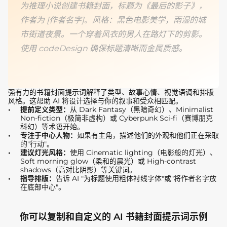
为推理小说创建书籍封面，标题为《最后的影子》，
作者为 [作者名字]。风格：黑色电影美学，雨湿的城
市街道夜景。一个穿着风衣的男人在路灯下的剪影。
使用 codeDesign 确保标题清晰而金属质感。
强有力的书籍封面提示词解释了类型、故事心情、视觉语调和排版
风格。这帮助 AI 将设计选择与你的叙事和受众相匹配。
提前定义类型：
从 Dark Fantasy（黑暗奇幻）、Minimalist
Non-fiction（极简非虚构）或 Cyberpunk Sci-fi（赛博朋克
科幻）等术语开始。
专注于中心人物：
如果有主角，描述他们的外观和他们正在采取
的"行动"。
建议灯光风格：
使用 Cinematic lighting（电影般的灯光）、
Soft morning glow（柔和的晨光）或 High-contrast
shadows（高对比阴影）等关键词。
指导排版：
告诉 AI "为标题使用粗体衬线字体"或"将作者名字放
在底部中心"。
你可以复制和自定义的 AI 书籍封面提示词示例