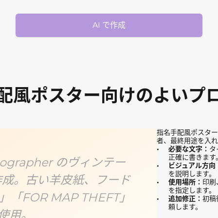
AI で作成
配風ポスター向けのよいプ
指名手配風ポスター
者、最終用途を入れ
必要な文字：
タ
正確に書きます
tographer のヴィンテー
ビジュアル方向
を説明します。
作成。古い羊皮紙、フード
使用場所：
印刷
を指定します。
FOR MAP THEFT」
追加修正：
初稿
頼します。
を使用。