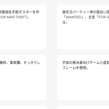
ージ西部風指名手配ポスターを作
誕生日パーティー用の面白い
 MAP THEFT」
「WANTED」、文言「FOR ST
る。
像枠、事実欄、すっきりし
宇宙の無法者向けゲーム小道
フレームを使用。