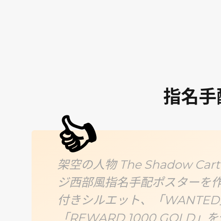
指名手
👍
架空の人物 The Shadow Car
ジ西部風指名手配ポスターを
付きシルエット、「WANTED」「
「REWARD 1000 GOLD」