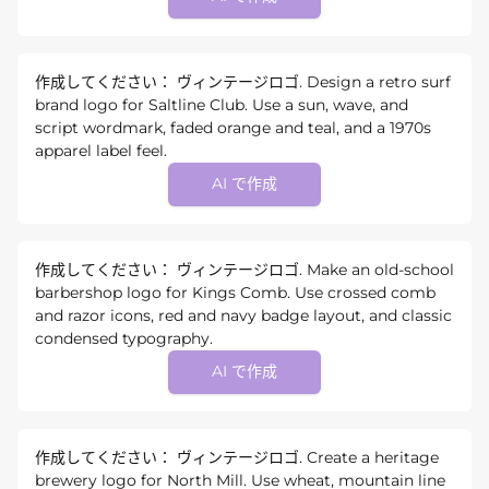
作成してください： ヴィンテージロゴ. Design a retro surf
brand logo for Saltline Club. Use a sun, wave, and
script wordmark, faded orange and teal, and a 1970s
apparel label feel.
AI で作成
作成してください： ヴィンテージロゴ. Make an old-school
barbershop logo for Kings Comb. Use crossed comb
and razor icons, red and navy badge layout, and classic
condensed typography.
AI で作成
作成してください： ヴィンテージロゴ. Create a heritage
brewery logo for North Mill. Use wheat, mountain line