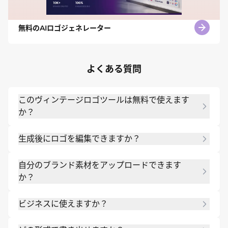
無料のAIロゴジェネレーター
よくある質問
このヴィンテージロゴツールは無料で使えます
か？
はい。新規ユーザーは無料 AI クレジットでロゴ案を
生成後にロゴを編集できますか？
作成し、必要に応じて有料プランを使えます。
はい。Chat Edit でアイコン、文字、色、余白、
自分のブランド素材をアップロードできます
形、全体スタイルを調整できます。
か？
はい。既存ロゴ、参考画像、スケッチ、ブランドカ
ビジネスに使えますか？
ラー、インスピレーション画像を追加できます。
ビジネス用のロゴ案を作れますが、最終デザインは