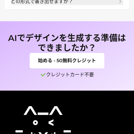
どの形式で書き出せますか？
商標や地域の要件を確認してください。
完成デザインは用途に応じて PNG、JPG、PDF で
書き出せます。
AIでデザインを生成する準備は
できましたか？
始める - 50無料クレジット
クレジットカード不要