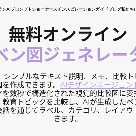
ラン
AIプロンプト
ショーケース
インスピレーション
ガイド
ブログ
私たち
無料オンライン
Iベン図ジェネレー
使えば、シンプルなテキスト説明、メモ、比較
図を作成できます。
AIデザインエージェン
アを数秒で構造化された視覚的比較図に変
、教育トピックを比較し、AIが生成したベ
会話を通じてラベル、カテゴリ、レイアウ
きます。