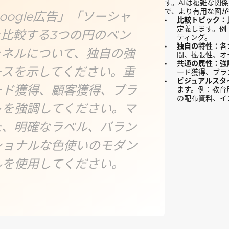
す。AIは複雑な関
で、より有用な図が
ogle広告」「ソーシャ
比較トピック：
定義します。例：S
比較する3つの円のベン
ティング。
独自の特性：
各
ャネルについて、独自の強
間、拡張性、オ
共通の属性：
強
ースを示してください。重
ード獲得、ブラ
ビジュアルスタ
ード獲得、顧客獲得、ブラ
ます。例：教育
の配布資料、イ
トを強調してください。マ
た、明確なラベル、バラン
ショナルな色使いのモダン
ルを使用してください。