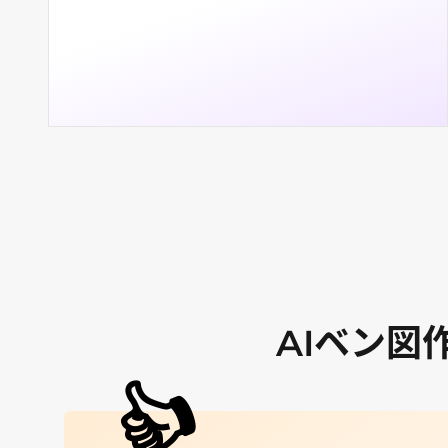
AIベン図
👍