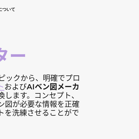
について
ター
トピックから、明確でプロ
ト
および
AIベン図メーカ
換します。コンセプト、
ン図が必要な情報を正確
トを洗練させることがで