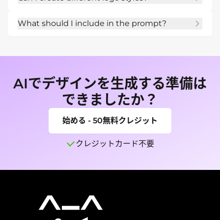
Yes. AIシールドロゴ生成ツール can generate 
What should I include in the prompt?
multiple style directions from the same brief, 
then you can refine the best one in chat.
Webサイト、SNS、ブランドキット、グッズ、チー
ムページ、個人プロジェクトなど、使い道を伝えて
ください。 スタイル、色、構図、文字、質感、背
景、避けたい要素を入れます。
AIでデザインを生成する準備は
できましたか？
始める - 50無料クレジット
クレジットカード不要