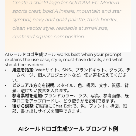
Create a shield logo for AURORA FC. Modern
sports crest, bold A initials, mountain and star
symbol, navy and gold palette, thick border,
clean vector style, readable at small size,
centered square composition.
AIシールドロゴ生成ツール works best when your prompt
explains the use case, style, must-have details, and what
should be avoided.
用途を指定:
Webサイト、SNS、ブランドキット、グッズ、チ
ームページ、個人プロジェクトなど、使い道を伝えてくださ
い。
ビジュアル方向を説明:
スタイル、色、構図、文字、質感、背
景、避けたい要素を入れます。
参考素材を追加:
ブランドカラー、ラフ、写真、参考画像、既
存ロゴをアップロードし、どう使うかを説明できます。
後から調整:
初稿後にChat Editで、色、フォント、構図、細
部、書き出しサイズを調整できます。
AIシールドロゴ生成ツール プロンプト例