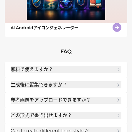
AI Androidアイコンジェネレーター
FAQ
無料で使えますか？
はい。登録後の無料AIクレジットでオンラインで試
生成後に編集できますか？
せます。複数案を作成し、透かしなしで書き出せま
す。
はい。Chat Editで色、レイアウト、スタイル、参
参考画像をアップロードできますか？
考要素、細部を変更できます。
はい。写真、ラフ、ブランド素材、参考画像をアッ
どの形式で書き出せますか？
プロードしてAIに方向性を伝えられます。
完成したデザインはPNGまたはJPGで書き出せま
Can I create different logo styles?
す。印刷やブランド用途ではPDFも準備できます。