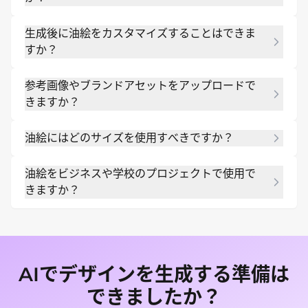
はい。サインアップすると無料のAIクレジットを使
生成後に油絵をカスタマイズすることはできま
用して、初稿の作成、スタイルのテスト、デザイン
すか？
の調整を行うことができます。さらに利用したい場
合は有料プランをお選びください。
はい。チャット編集機能を使用して、テキスト、レ
参考画像やブランドアセットをアップロードで
イアウト、色、ラベル、視覚的なスタイル、フォー
きますか？
マットを変更できます。プロジェクトにぴったり合
うまで調整を続けることが可能です。
はい。ロゴ、スクリーンショット、写真、チャー
油絵にはどのサイズを使用すべきですか？
ト、またはスタイルの参考画像をアップロードし、
Mew Designにそれらを使用してデザインを作成す
用途に合わせたサイズを使用してください。このペ
るよう依頼できます。
油絵をビジネスや学校のプロジェクトで使用で
ージでは、一般的な油絵の用途に適した3:4の比率を
きますか？
例として紹介していますが、プロンプトで他のサイ
ズを指定することも可能です。
はい、プレゼンテーション、授業、マーケティン
グ、製品、個人的なプロジェクトなど、実用的なデ
ザインを作成できます。公開する前に、必ず最終的
なコンテンツの正確性を確認してください。
AIでデザインを生成する準備は
できましたか？