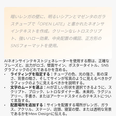
暗いレンガの壁に、明るいシアンとマゼンタのガラ
スチューブで「OPEN LATE」と書かれたネオンサ
インテキストを作成。クリーンなレトロスクリプ
ト、強いハロー効果、中央配置の構図、正方形の
SNSフォーマットを使用。
AIネオンサインテキストジェネレーターを使用する際は、正確な
フレーズと、出力がロゴ、壁面サイン、ポスタータイトル、SNS
グラフィックのどれであるかを含める。
ライティングを指定する：
チューブの色、光の強さ、影の深
さ、背景の暗さ、そしてサインが写真のように見えるべきかグ
ラフィックのように見えるべきかを説明する。
文字のムードを選ぶ：
AIが正しい形状を選択できるように、ス
クリプト、ブロック、レトロなダイナー風、未来的、ラグジュ
アリー、手書き、またはアーケードスタイルのテキストについ
て言及する。
配置場所を追加する：
サインを配置する場所がレンガ、ガラ
ス、アクリル、ステージ、店頭、寝室の壁、または透明な背景
であるかをMew Designに伝える。