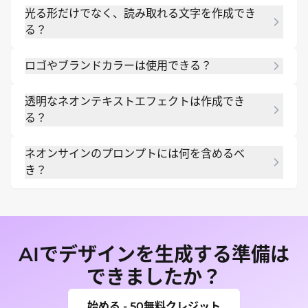
光る形だけでなく、読み取れる文字を作成でき
エーションを増やす前にネオンサインテキストの下
る？
書きを作成できる。
はい。Mew Designはデザインレイアウトやテキス
ロゴやブランドカラーは使用できる？
トエフェクト向けに構築されているため、より正確
な綴り、シンプルなフォント、鮮明な文字間隔を指
はい。ロゴ、参考カラー、または部屋の写真をアッ
定できる。
透明なネオンテキストエフェクトは作成でき
プロードして、オンラインのAIネオンサインメーカ
る？
ーにその周囲にグローエフェクトを作成するよう依
頼できる。
はい。まずサインを生成し、次にチャット編集
ネオンサインのプロンプトには何を含めるべ
（Chat Edit）で背景を削除するか、ポスターや
き？
SNSグラフィック用のクリーンなオーバーレイを準
備するよう依頼できる。
正確なテキスト、フォントの雰囲気、光の色、背
景、フォーマット、そして完成したネオンテキスト
をどこで使用するかを含めると良い。
AIでデザインを生成する準備は
できましたか？
始める - 50無料クレジット