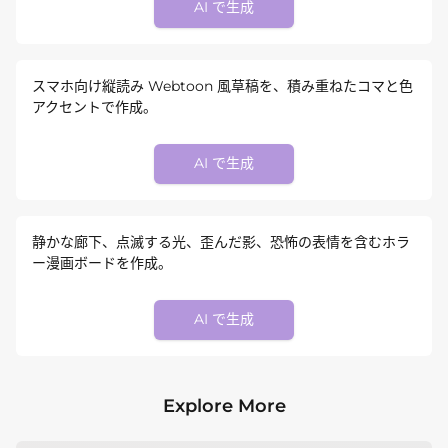
AI で生成
スマホ向け縦読み Webtoon 風草稿を、積み重ねたコマと色
アクセントで作成。
AI で生成
静かな廊下、点滅する光、歪んだ影、恐怖の表情を含むホラ
ー漫画ボードを作成。
AI で生成
Explore More