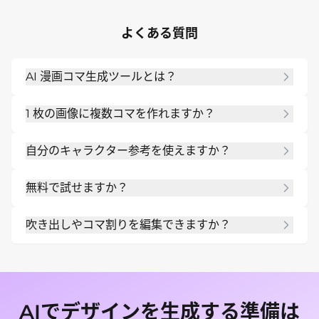
よくある質問
AI 漫画コマ生成ツールとは？
物語、脚本、プロンプトを、構図、キャラクター、
1 枚の画像に複数コマを作れますか？
吹き出し、視覚的テンポを持つ漫画風コマに変換す
る AI ツールです。
はい。コマ数、読み順、各コマの内容を指定してく
自分のキャラクター参考を使えますか？
ださい。
はい。キャラクター画像、ラフ、画風参考をアップ
無料で試せますか？
ロードし、顔、服装、雰囲気、構図を反映できま
す。
はい。新規ユーザーは無料 AI クレジットで試作し、
吹き出しやコマ割りを編集できますか？
ウォーターマークなしで書き出せます。
はい。生成後に Chat Edit でセリフ短縮、吹き出し
整理、カメラ変更、最後の見せ場強化を依頼できま
す。
AIでデザインを生成する準備は