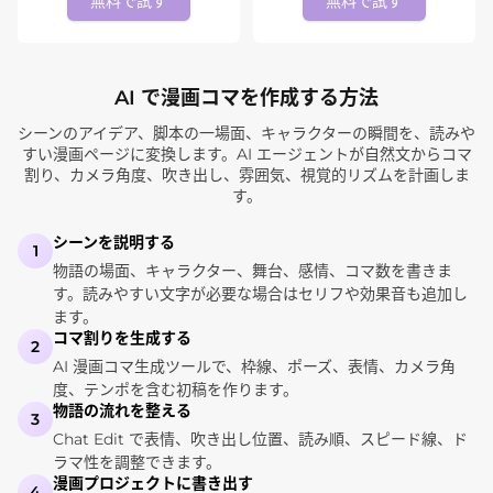
無料で試す
無料で試す
AI で漫画コマを作成する方法
シーンのアイデア、脚本の一場面、キャラクターの瞬間を、読みや
すい漫画ページに変換します。AI エージェントが自然文からコマ
割り、カメラ角度、吹き出し、雰囲気、視覚的リズムを計画しま
す。
シーンを説明する
1
物語の場面、キャラクター、舞台、感情、コマ数を書きま
す。読みやすい文字が必要な場合はセリフや効果音も追加し
ます。
コマ割りを生成する
2
AI 漫画コマ生成ツールで、枠線、ポーズ、表情、カメラ角
度、テンポを含む初稿を作ります。
物語の流れを整える
3
Chat Edit で表情、吹き出し位置、読み順、スピード線、ド
ラマ性を調整できます。
漫画プロジェクトに書き出す
4