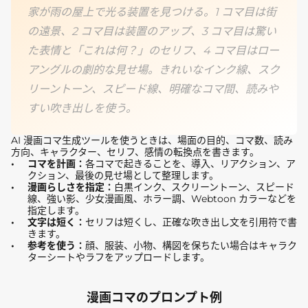
家が雨の屋上で光る装置を見つける。1 コマ目は街
の遠景、2 コマ目は装置のアップ、3 コマ目は驚い
た表情と「これは何？」のセリフ、4 コマ目はロー
アングルの劇的な見せ場。きれいなインク線、スク
リーントーン、スピード線、明確なコマ間、読みや
すい吹き出しを使う。
AI 漫画コマ生成ツールを使うときは、場面の目的、コマ数、読み
方向、キャラクター、セリフ、感情の転換点を書きます。
コマを計画：
各コマで起きることを、導入、リアクション、ア
クション、最後の見せ場として整理します。
漫画らしさを指定：
白黒インク、スクリーントーン、スピード
線、強い影、少女漫画風、ホラー調、Webtoon カラーなどを
指定します。
文字は短く：
セリフは短くし、正確な吹き出し文を引用符で書
きます。
参考を使う：
顔、服装、小物、構図を保ちたい場合はキャラク
ターシートやラフをアップロードします。
漫画コマのプロンプト例