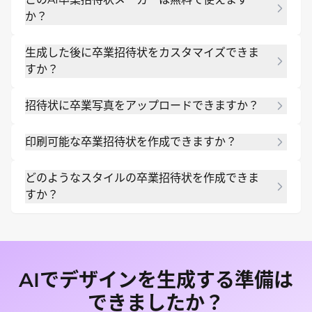
か？
はい。Mew Designに登録すると無料のAIクレジッ
生成した後に卒業招待状をカスタマイズできま
トが付与され、有料プランを選択する前に、初稿の
すか？
作成、スタイルのテスト、デザインの微調整を行う
ことができます。
はい。Mew Designでは、最初からやり直すことな
招待状に卒業写真をアップロードできますか？
く、自然言語を通じてAIが生成した卒業招待状を編
集できます。「チャット編集」をクリックして、言
はい。卒業のポートレート、家族写真、学校のロ
葉遣い、レイアウト、色、ラベル、視覚的スタイ
印刷可能な卒業招待状を作成できますか？
ゴ、クラスのグラフィックなどをアップロードし
ル、またはフォーマットを変更してください。納得
て、招待状のデザインに直接組み込むことができま
はい。当社のAI卒業招待状メーカーで生成された招
がいくまで調整を続けることができます。
す。
どのようなスタイルの卒業招待状を作成できま
待状は、自宅での印刷、プロの印刷、またはデジタ
すか？
ル共有に適した高画質のPNG、JPG、またはPDFフ
ァイルとして書き出すことができます。
フォーマルな卒業招待状、卒業パーティーの招待
状、案内カード、モダンなエディトリアル風の招待
状、
ミニマリスト
なレイアウト、写真メインの卒業
デザインなどを作成できます。
AIでデザインを生成する準備は
できましたか？