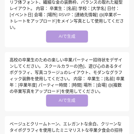
リフ体フォント、繊細な金の装飾枠、バランスの取れた縦型
レイアウト。 内容： 卒業生：[名前] 学校：[大学名] 日付：
[イベント日] 会場：[場所] RSVP：[連絡先情報] @[卒業ポー
トレートをアップロード]をメイン写真として使用してくださ
い。
AIで生成
高校の卒業生のための楽しい卒業パーティー招待状をデザイ
ンしてください。 スクールカラーの[色]、遊び心のあるタイ
ポグラフィ、写真コラージュのレイアウト、モダンなグラフ
ィック装飾を使用してください。 内容： 卒業生：[名前] 卒業
年：[卒業年度] パーティー時間：[時間] 場所：[会場] @[複数
の卒業写真をアップロード]を使用してください。
AIで生成
ベージュとクリームトーン、エレガントな余白、クリーンな
タイポグラフィを使用したミニマリストな卒業夕食会の招待