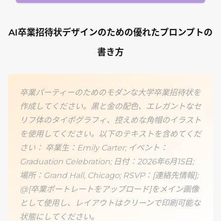
AI卒業招待状デザインのための優れたプロンプトの
書き方
卒業パーティーのためのモダンな大学卒業招待状を
作成してください。黒と金の配色、エレガントなセ
リフ体のタイポグラフィ、控えめな角帽のイラスト
を使用してください。以下のテキストを含めてくだ
さい： 卒業生：Emily Carter; イベント：
Graduation Celebration; 日付：2026年6月15日;
場所：Grand Hall, Chicago; RSVP：[連絡先情報];
@[卒業ポートレートをアップロード]をメイン画像
として使用し、レイアウトはクリーンで印刷可能な
状態にしてください。