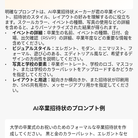
明確なプロンプトは、AI卒業招待状メーカーが君の卒業イベン
ト、招待状のスタイル、レイアウトの好みを理解するのに役立ち
ます。スクールカラー、イベントの種類、写真の使用などの詳細
を含めると、よりパーソナライズされた結果が得られます。
イベントの詳細：
卒業生の名前、イベントの種類、日付、会
場、出欠確認（RSVP）の詳細、卒業年度などの重要な情報を
含めてください。
ビジュアルスタイル：
エレガント、モダン、ミニマリスト、フ
ォーマル、遊び心のある、エディトリアル風など、希望するデ
ザインの方向性を説明してください。
写真と学校の要素：
卒業ポートレート、学校のロゴ、マスコッ
ト、または学校のカラーパレットをアップロードするかどうか
を指定してください。
レイアウトと用途：
縦向きか横向きか、また招待状が印刷用
か、SNS共有用か、メッセージアプリ用かを指定してくださ
い。
AI卒業招待状のプロンプト例
大学の卒業式のお祝いのためのフォーマルな卒業招待状を作
成してください。 黒と金のカラーパレット、エレガントなセ