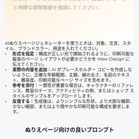
と明確な情報階層を強調してください。
AIぬりえページジェネレーターを使うときは、対象、文言、スタ
イル、ブランドカラー、用途を入れてください。
形式を指定：
構成が正しい形で開始されるように、印刷可能な
縦長のページ レイアウトが必要かどうかを Mew Design に
伝えてください。
実際の内容を追加：
AI がプレースホルダー コピーを作成しな
いように、正確な年齢範囲、主題、線の太さ、名前のテキス
ト、難易度、印刷可能なページ サイズを含めます。
参考を添付：
一貫性が重要な場合は、キャラクターのリファレ
ンス、教室のテーマ、アクティビティの例、またはショップ ス
タイルのサンプルをアップロードします。
反復する：
生成後は、よりシンプルな形状、より大胆な輪郭、
少ない細部、またはより穏やかな印刷可能な構成を要求しま
す。
ぬりえページ向けの良いプロンプト