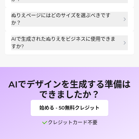
バナー、ページ境界線、印刷可能な余白を調整でき
ます。
はい。ブランド アセットや参照をアップロードする
ぬりえページにはどのサイズを選ぶべきです
と、Mew Design は既存の素材と一貫性のあるぬり
か？
えページを作成できます。
印刷可能な縦向きのページ レイアウトから始めま
AIで生成されたぬりえをビジネスに使用できま
す。印刷、Web、ソーシャル、または PDF で使用
すか?
するバージョンが必要な場合は、代替サイズをリク
エストできます。
はい、一般的な教室、セラピー、家族向け印刷物、
アクティビティ ブック、クラフト マーケットプレイ
スのワークフローの場合です。発行、印刷、または
送信する前に、対象年齢、線の明瞭さ、名前の綴
AIでデザインを生成する準備は
り、印刷余白、および参考資料の使用権を確認して
できましたか？
ください。
始める - 50無料クレジット
クレジットカード不要