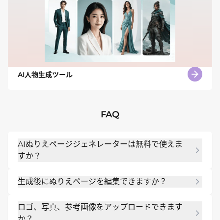
AI人物生成ツール
FAQ
AIぬりえページジェネレーターは無料で使えま
すか？
はい。サインアップ後に無料の AI クレジットを使用
生成後にぬりえページを編集できますか？
して開始し、さらにバージョンを作成する前に AI カ
ラー ページ メーカーをテストできます。
はい。Chat Editを使用すると、最初からやり直す
ロゴ、写真、参考画像をアップロードできます
ことなく、アウトラインの太さ、主題の詳細、名前
か？