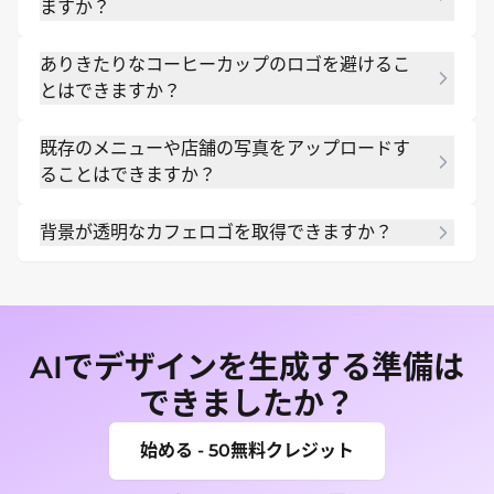
ますか？
は、コーヒーショップ、ロースター、ベーカリー、
コーヒーカート、キオスク、カフェチェーン向けの
はい。オンラインのAIカフェロゴジェネレーターに
カフェロゴメーカーとして機能します。
ありきたりなコーヒーカップのロゴを避けるこ
コントラストの強いシンプルなマークを依頼し、バ
とはできますか？
ッジ、ワードマーク、アイコンのみ、モノクロのバ
ージョンをリクエストすることで、カフェの物理的
はい。カフェのストーリー、周辺の地域性、こだわ
なアイテムに合わせてサイズ調整が可能になりま
既存のメニューや店舗の写真をアップロードす
りのメニュー、インテリアのスタイル、パッケージ
す。
ることはできますか？
の参考情報などを含めてください。より多くの背景
情報を伝えることで、よくあるコーヒーのシンボル
はい。写真、スケッチ、パッケージ、または色の参
から脱却しやすくなります。
背景が透明なカフェロゴを取得できますか？
考画像をアップロードし、それらの素材に合ったカ
フェロゴを作成するようMew Designに依頼できま
はい。方向性を生成した後、スタンプ、ステッカ
す。
ー、パッケージ用に、背景が透明なバージョンやシ
ンプルな単色マークをリクエストできます。
AIでデザインを生成する準備は
できましたか？
始める - 50無料クレジット