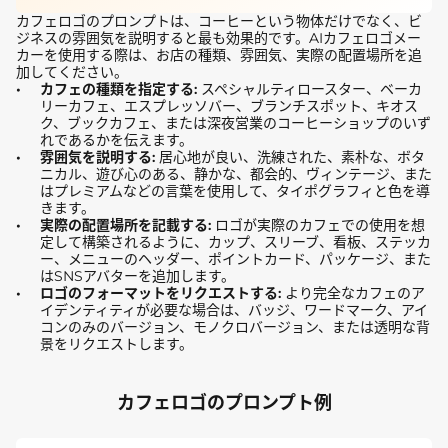
カフェロゴのプロンプトは、コーヒーという物体だけでなく、ビ
ジネスの雰囲気を説明すると最も効果的です。AIカフェロゴメー
カーを使用する際は、お店の種類、雰囲気、実際の配置場所を追
加してください。
カフェの種類を指定する:
スペシャルティロースター、ベーカ
リーカフェ、エスプレッソバー、ブランチスポット、キオス
ク、ブックカフェ、または深夜営業のコーヒーショップのいず
れであるかを伝えます。
雰囲気を説明する:
居心地が良い、洗練された、素朴な、ボタ
ニカル、遊び心のある、静かな、都会的、ヴィンテージ、また
はプレミアムなどの言葉を使用して、タイポグラフィと色を導
きます。
実際の配置場所を記載する:
ロゴが実際のカフェでの使用を想
定して構築されるように、カップ、スリーブ、看板、ステッカ
ー、メニューのヘッダー、ポイントカード、パッケージ、また
はSNSアバターを追加します。
ロゴのフォーマットをリクエストする:
より完全なカフェのア
イデンティティが必要な場合は、バッジ、ワードマーク、アイ
コンのみのバージョン、モノクロバージョン、または透明な背
景をリクエストします。
カフェロゴのプロンプト例