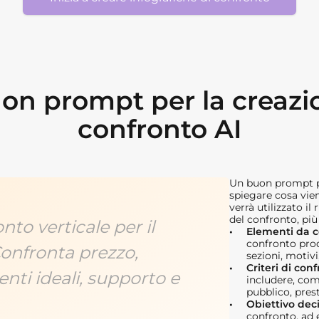
n prompt per la creazio
confronto AI
Un buon prompt pe
spiegare cosa vie
verrà utilizzato il 
del confronto, più 
nto verticale per il
Elementi da c
confronto prod
Confronta prezzo,
sezioni, motivi
Criteri di con
nti ideali, supporto e
includere, come
pubblico, prest
Obiettivo dec
confronto, ad e