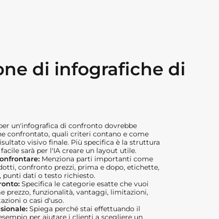
ne di infografiche di
r un'infografica di confronto dovrebbe
ne confrontato, quali criteri contano e come
risultato visivo finale. Più specifica è la struttura
facile sarà per l'IA creare un layout utile.
onfrontare:
Menziona parti importanti come
otti, confronto prezzi, prima e dopo, etichette,
, punti dati o testo richiesto.
fronto:
Specifica le categorie esatte che vuoi
 prezzo, funzionalità, vantaggi, limitazioni,
azioni o casi d'uso.
isionale:
Spiega perché stai effettuando il
sempio per aiutare i clienti a scegliere un