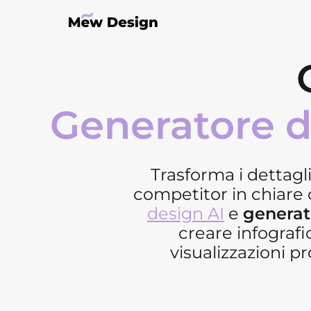
Generatore di
Trasforma i dettagli d
competitor in chiare 
design AI
e
generato
creare infografi
visualizzazioni p