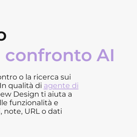
o
i confronto AI
contro o la ricerca sui
n qualità di
agente di
Mew Design ti aiuta a
le funzionalità e
, note, URL o dati