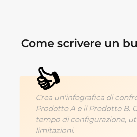
Come scrivere un buo
👍
Crea un'infografica di confro
Prodotto A e il Prodotto B. 
tempo di configurazione, ute
limitazioni.