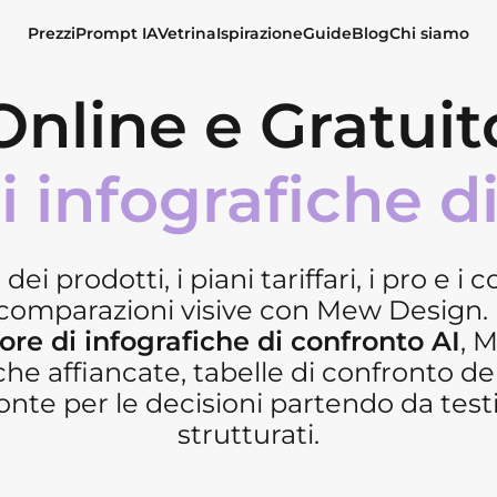
Prezzi
Prompt IA
Vetrina
Ispirazione
Guide
Blog
Chi siamo
Online e Gratuit
 infografiche d
ei prodotti, i piani tariffari, i pro e i 
comparazioni visive con Mew Design. I
re di infografiche di confronto AI
, 
che affiancate, tabelle di confronto del
ronte per le decisioni partendo da testi
strutturati.