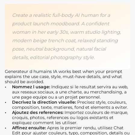
Create a realistic full-body AI human for a
product launch moodboard. A confident
woman in her early 30s, warm studio lighting,
modern beige trench coat, relaxed standing
pose, neutral background, natural facial
details, editorial photography style.
Generateur d humains IA works best when your prompt
explains the use case, style, must-have details, and what
should be avoided.
Nommez l usage:
Indiquez si le resultat servira au web,
aux reseaux sociaux, a une charte, au merchandising, a
une page equipe ou a un projet personnel.
Decrivez la direction visuelle:
Precisez style, couleurs,
composition, texte, matieres, fond et elements a eviter.
Ajoutez des references:
Importez couleurs de marque,
croquis, photos, references ou logos existants et
expliquez comment les utiliser.
Affinez ensuite:
Apres le premier rendu, utilisez Chat
Edit pour ajuster couleurs, typo, composition, details ou