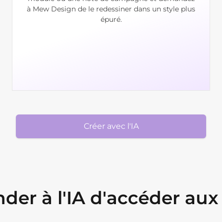
à Mew Design de le redessiner dans un style plus
épuré.
Créer avec l'IA
r à l'IA d'accéder aux 