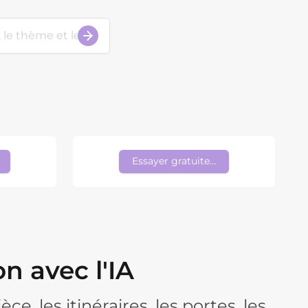
ment
Essayer gratuitement
n avec l'IA
e, les itinéraires, les portes, les