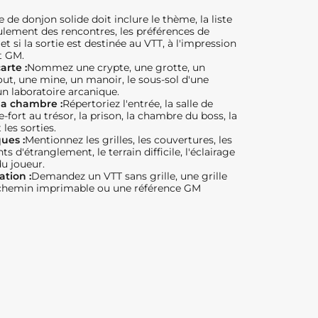
e de donjon solide doit inclure le thème, la liste
oulement des rencontres, les préférences de
 et si la sortie est destinée au VTT, à l'impression
t GM.
arte :
Nommez une crypte, une grotte, un
ut, une mine, un manoir, le sous-sol d'une
un laboratoire arcanique.
la chambre :
Répertoriez l'entrée, la salle de
re-fort au trésor, la prison, la chambre du boss, la
 les sorties.
ues :
Mentionnez les grilles, les couvertures, les
ts d'étranglement, le terrain difficile, l'éclairage
u joueur.
ation :
Demandez un VTT sans grille, une grille
rchemin imprimable ou une référence GM