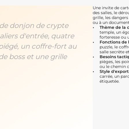
Une invite de cart
des salles, le dér
grille, les dangers
ou à un documen
de donjon de crypte
Thème de la c
temple, un égo
liers d'entrée, quatre
forteresse ou 
Fonctions de 
 piégé, un coffre-fort au
puzzle, le coff
salle secrète et
e boss et une grille
Besoins tactiq
pièges, les poin
ou le chemin d
Style d'export
carrée, un pa
étiquetée.