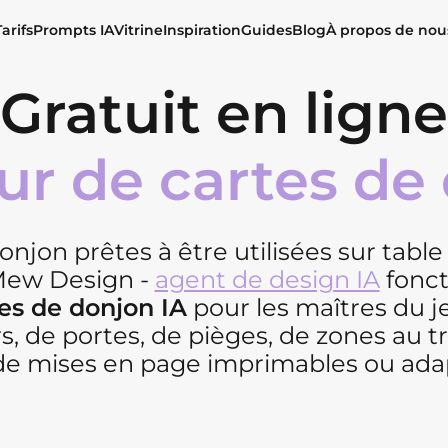
Tarifs
Prompts IA
Vitrine
Inspiration
Guides
Blog
À propos de nou
Gratuit en ligne
r de cartes de
onjon prêtes à être utilisées sur tabl
 Mew Design -
agent de design IA
fonc
es de donjon IA
pour les maîtres du j
rs, de portes, de pièges, de zones au t
de mises en page imprimables ou ada