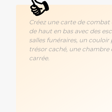
👍
Créez une carte de combat 
de haut en bas avec des esca
salles funéraires, un couloir
trésor caché, une chambre d
carrée.