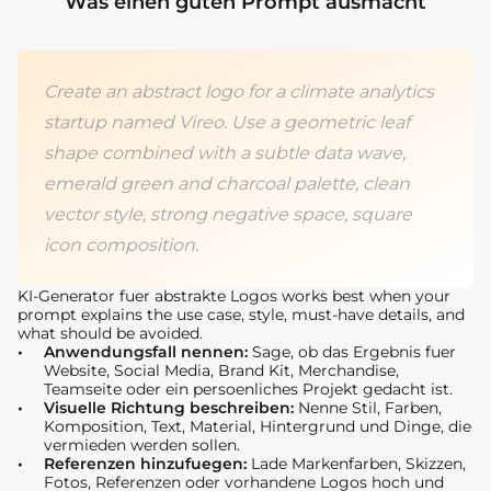
Was einen guten Prompt ausmacht
Create an abstract logo for a climate analytics
startup named Vireo. Use a geometric leaf
shape combined with a subtle data wave,
emerald green and charcoal palette, clean
vector style, strong negative space, square
icon composition.
KI-Generator fuer abstrakte Logos works best when your
prompt explains the use case, style, must-have details, and
what should be avoided.
Anwendungsfall nennen:
Sage, ob das Ergebnis fuer
Website, Social Media, Brand Kit, Merchandise,
Teamseite oder ein persoenliches Projekt gedacht ist.
Visuelle Richtung beschreiben:
Nenne Stil, Farben,
Komposition, Text, Material, Hintergrund und Dinge, die
vermieden werden sollen.
Referenzen hinzufuegen:
Lade Markenfarben, Skizzen,
Fotos, Referenzen oder vorhandene Logos hoch und