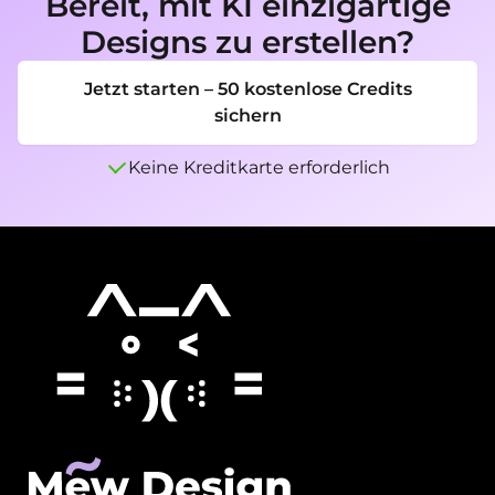
Bereit, mit KI einzigartige
Hintergrund und Dinge, die vermieden 
Designs zu erstellen?
werden sollen.
Jetzt starten – 50 kostenlose Credits
sichern
Keine Kreditkarte erforderlich