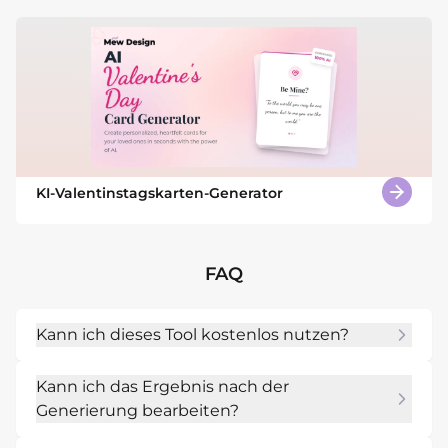
KI-Valentinstagskarten-Generator
FAQ
Kann ich dieses Tool kostenlos nutzen?
Ja. Nach der Anmeldung kannst du es mit 
Kann ich das Ergebnis nach der
kostenlosen KI-Credits testen, mehrere 
Generierung bearbeiten?
Varianten erstellen und ohne Wasserzeichen 
exportieren.
Ja. Nutze Chat Edit fuer andere Farben, 