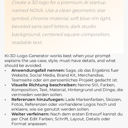
Create a 3D logo for a premium AI startup
named NOVA. Use a clean geometric star
symbol, chrome material, soft blue rim light,
beveled sans-serif letters, dark studio
background, centered square composition,
readable text.
KI-3D-Logo-Generator works best when your prompt
explains the use case, style, must-have details, and what
should be avoided.
Anwendungsfall nennen:
Sage, ob das Ergebnis fuer
Website, Social Media, Brand Kit, Merchandise,
Teamseite oder ein persoenliches Projekt gedacht ist.
Visuelle Richtung beschreiben:
Nenne Stil, Farben,
Komposition, Text, Material, Hintergrund und Dinge, die
vermieden werden sollen.
Referenzen hinzufuegen:
Lade Markenfarben, Skizzen,
Fotos, Referenzen oder vorhandene Logos hoch und
erklaere, wie sie genutzt werden sollen.
Weiter verfeinern:
Nach dem ersten Entwurf kannst du
per Chat Edit Farben, Schrift, Layout, Details oder
Format anpassen.