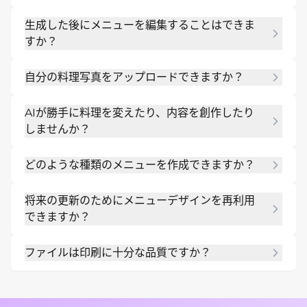
はい。登録後、カード登録不要で50件の無料AIクレ
生成した後にメニューを編集することはできま
ジットを受け取れます。メニューの複雑さによりま
すか？
すが、約3〜5個のデザインを生成し、透かしなしで
エクスポートすることが可能です。
はい。「Refine（調整）」ボタンをクリックして対
自分の料理写真をアップロードできますか？
話形式で変更を加えたり、マニュアルエディターを
使用してレイヤーを移動・リサイズしたりすること
はい。自分の画像をアップロードすれば、AIエージ
で、ピクセル単位の正確な調整が可能です。
AIが勝手に料理を変えたり、内容を創作したり
ェントがそれらをフレームに収め、ディナーメニュ
しませんか？
ーに統合します。料理の見た目の素晴らしさをその
ままデザインに反映できます。
Mew Designは、君が入力した料理名、説明、価格
どのような種類のメニューを作成できますか？
に従います。最終的なコンテンツは完全に君がコン
トロールでき、印刷用やデジタル用としてエクスポ
当社のAIメニュー作成ツールでは、ディナーメニュ
ートする前に、すべてを確認・編集できます。
将来の更新のためにメニューデザインを再利用
ー、ランチメニュー、ブランチメニュー、バーやカ
できますか？
クテルのメニュー、カフェメニュー、ホテルメニュ
ー、フードトラックのメニュー、季節限定メニュー
はい。「Projects（プロジェクト）」セクションで
など、ほぼすべての種類のメニューを作成できま
ファイルは印刷に十分な品質ですか？
すべてのデザインを確認できます。料理や価格、季
す。
節のメニューが変わったときは、プロジェクトを開
はい。AIで生成されたすべてのメニューは、プロの
いて「Refine」をクリックし、テキストやプロンプ
印刷やデジタルディスプレイに適した高解像度フォ
トを更新するだけで、数分で新しいバージョンをエ