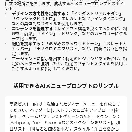
目立つ場所に配置します。成功するAIメニュープロンプトのポイ
ント：
デザインの方向性を定義する：
「インダストリアルモダン」
「クラシックビストロ」「エレガントなファインダイニング」
などの具体的なスタイルを使用します。
コンテンツを整理する：
レイアウト構造を良くするために、料
理を「前菜」「メイン」「ドリンク」などのカテゴリーにグル
ープ化します。
配色を提案する：
「温かみのあるウッドトーン」「スレートと
カッパー」「モノクロミニマリスト」など、内装に合う色を指
定します。
エージェントに指示を出す：
特定のビジョンがある場合は、特
定のヘッダーを強調したり、特定のフォントスタイルを使用し
たりするようAIに指示してください。
活用できるAIメニュープロンプトのサンプル
高級ビストロ向け：洗練されたディナーメニューを作成して
ください。ヘッダーに[レストランのロゴをアップロード]を
使用。クリームとフォレストグリーンの配色。セクション：
[Antipasti, Primi, Secondiなどのセクションをリスト]。項
目リスト：[料理名と価格を挿入]。スタイル：余白を活かし