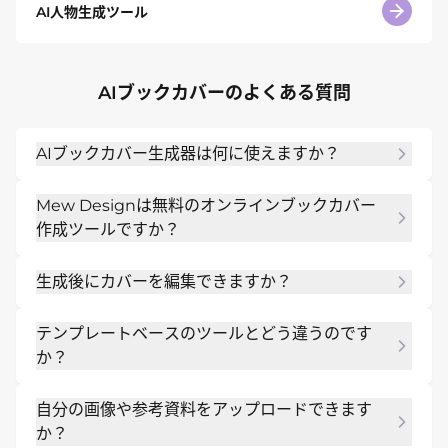
AI人物生成ツール
AIブックカバーのよくある質問
AIブックカバー生成器は何に使えますか？
小説、電子書籍、非フィクション本、子供向け物
Mew Designは無料のオンラインブックカバー
語、ビジネスガイド、自費出版タイトルなどのカバ
作成ツールですか？
ーをデザインできます。
はい。サインアップ後に無料のAIクレジットが付与
生成後にカバーを編集できますか？
され、コストなしでオンラインで本の表紙を作成で
きます。
はい。プロンプトや手動編集ツールを使ってレイア
テンプレートベースのツールとどう違うのです
ウト、テキスト、色、ビジュアルを調整できます。
か？
固定テンプレートを選ぶ代わりに、ストーリーとビ
自分の画像や参考資料をアップロードできます
ジュアルアイデアを説明します。AIブックカバーメ
か？
ーカーがコンテンツに合わせてレイアウトを構築