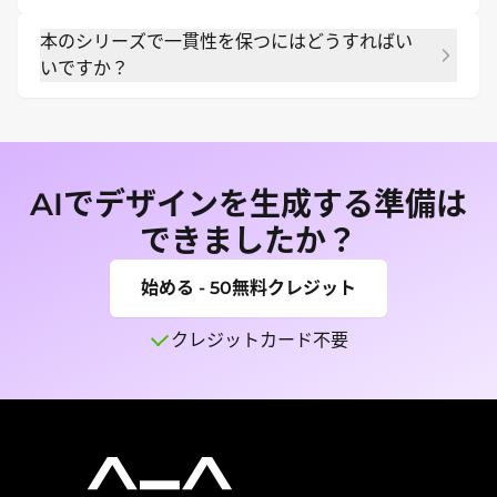
し、より創造的な自由度を提供します。
はい。著者写真、キャラクター画像、スケッチ、参
本のシリーズで一貫性を保つにはどうすればい
考カバーをアップロードしてデザインをガイドでき
いですか？
ます。
当社の特殊なDeep Modeを使うと、特定のビジュ
アルスタイルとフォントの組み合わせを固定できま
す。これにより、シリーズの各本で同じプロフェッ
ショナルなブランドアイデンティティを維持できま
AIでデザインを生成する準備は
す。
できましたか？
始める - 50無料クレジット
クレジットカード不要