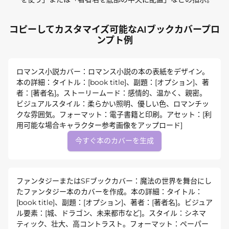
コピーしてカスタマイズ可能なAIブックカバープロ
ンプト例
ロマンス小説カバー：ロマンス小説の本の表紙をデザイン。
本の詳細：タイトル：[book title]、副題：[オプション]、著
者：[著者名]。ストーリームード：感情的、温かく、親密。
ビジュアルスタイル：柔らかい照明、優しい色、ロマンチッ
クな雰囲気。フォーマット：電子書籍と印刷。アセット：[利
用可能な場合キャラクター参考画像をアップロード]
今すぐ本のカバーを生成
ファンタジーまたはSFブックカバー：魔法の世界を舞台にし
たファンタジー本のカバーを作成。本の詳細：タイトル：
[book title]、副題：[オプション]、著者：[著者名]。ビジュア
ル要素：[城、ドラゴン、未来都市など]。スタイル：シネマ
ティック、壮大、高コントラスト。フォーマット：ペーパー