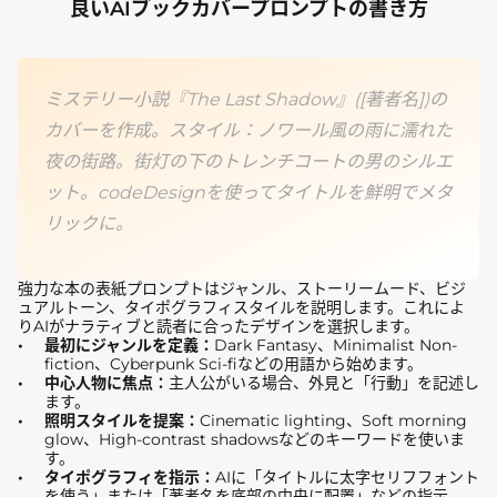
良いAIブックカバープロンプトの書き方
ミステリー小説『The Last Shadow』([著者名])の
カバーを作成。スタイル：ノワール風の雨に濡れた
夜の街路。街灯の下のトレンチコートの男のシルエ
ット。codeDesignを使ってタイトルを鮮明でメタ
リックに。
強力な本の表紙プロンプトはジャンル、ストーリームード、ビジ
ュアルトーン、タイポグラフィスタイルを説明します。これによ
りAIがナラティブと読者に合ったデザインを選択します。
最初にジャンルを定義：
Dark Fantasy、Minimalist Non-
fiction、Cyberpunk Sci-fiなどの用語から始めます。
中心人物に焦点：
主人公がいる場合、外見と「行動」を記述し
ます。
照明スタイルを提案：
Cinematic lighting、Soft morning
glow、High-contrast shadowsなどのキーワードを使いま
す。
タイポグラフィを指示：
AIに「タイトルに太字セリフフォント
を使う」または「著者名を底部の中央に配置」などの指示。