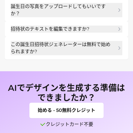
はい。ディナー パーティー、カクテル、レトロ、エ
誕生日の写真をアップロードしてもいいです
レガント、またはマイルストーンの誕生日スタイル
か？
を、日付と会場の詳細を読み取れる形でリクエスト
します。
はい。お祝いの写真をアップロードし、Mew 
招待状のテキストを編集できますか?
Design に写真入りの誕生日招待状や額入りパーテ
ィー カードの作成を依頼してください。
はい。チャット編集を使用して、年齢、日付、会
この誕生日招待状ジェネレーターは無料で始め
場、出欠、テーマの文言、誕生日の人の名前を変更
られますか?
します。
新規ユーザーは、無料の AI クレジットを使用して最
初のドラフトを作成し、いくつかのパーティー テー
マをテストできます。
AIでデザインを生成する準備は
できましたか？
始める - 50無料クレジット
クレジットカード不要