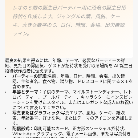
レオの 5 歳の誕生日パーティー用に恐竜の誕生日招
待状を作成します。ジャングルの葉、風船、ケー
キ、大きな数字の 5、日付、時間、会場、出欠確認
ライン。
最良の結果を得るには、年齢、テーマ、必要なパーティーの詳
細、見た目の雰囲気、ゲストが招待状を受け取る場所を AI 誕生日
招待状作成者に伝えます。
パーティーの詳細:
名前、年齢、日付、時間、会場、出欠確
認、主催者名、食べ物、贈り物、ドレスコードに関するメモを
含めます。
年齢とテーマ：
子供のテーマ、マイルストーンディナー、レト
ロパーティー、プールパーティー、キャラクターにインスピレ
ーションを受けたスタイル、またはエレガントな成人のお祝い
について言及してください。
写真またはグラフィック:
写真エリア、風船、ケーキ、紙吹
雪、年齢番号、好きな色、またはテーマのアイコンを追加しま
す。
配信形式：
印刷可能なカード、正方形のソーシャル招待状、
WhatsApp グラフィック、電子メール画像、または写真付き