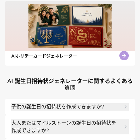
AIホリデーカードジェネレーター
AI 誕生日招待状ジェネレーターに関するよくある
質問
子供の誕生日の招待状を作成できますか?
はい。お子様の年齢、テーマ、色、パーティーの詳
大人またはマイルストーンの誕生日の招待状を
細を含めて、遊び心のある印刷またはデジタルの招
作成できますか?
待状をリクエストしてください。