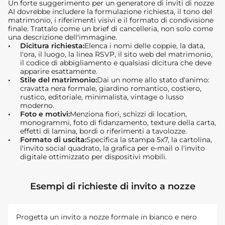
Un forte suggerimento per un generatore di inviti di nozze
AI dovrebbe includere la formulazione richiesta, il tono del
matrimonio, i riferimenti visivi e il formato di condivisione
finale. Trattalo come un brief di cancelleria, non solo come
una descrizione dell'immagine.
Dicitura richiesta:
Elenca i nomi delle coppie, la data,
l'ora, il luogo, la linea RSVP, il sito web del matrimonio,
il codice di abbigliamento e qualsiasi dicitura che deve
apparire esattamente.
Stile del matrimonio:
Dai un nome allo stato d'animo:
cravatta nera formale, giardino romantico, costiero,
rustico, editoriale, minimalista, vintage o lusso
moderno.
Foto e motivi:
Menziona fiori, schizzi di location,
monogrammi, foto di fidanzamento, texture della carta,
effetti di lamina, bordi o riferimenti a tavolozze.
Formato di uscita:
Specifica la stampa 5x7, la cartolina,
l'invito social quadrato, la grafica per e-mail o l'invito
digitale ottimizzato per dispositivi mobili.
Esempi di richieste di invito a nozze
Progetta un invito a nozze formale in bianco e nero