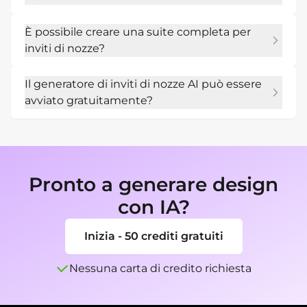
layout dell'invito.
Sì. Utilizza Modifica chat per correggere il testo, 
È possibile creare una suite completa per
modificare la gerarchia, aggiungere un sito 
inviti di nozze?
Web, rivedere la riga RSVP o cambiare la sede 
senza ricominciare da capo.
Puoi generare pezzi correlati come schede 
Il generatore di inviti di nozze AI può essere
dettagliate, salvare le date, biglietti di 
avviato gratuitamente?
ringraziamento, schede menu e versioni di 
annunci sociali dalla stessa direzione di stile.
I nuovi utenti possono iniziare con crediti AI 
gratuiti, testare alcuni stili di invito e 
continuare a perfezionare il design migliore 
prima dell'esportazione.
Pronto a generare design
con IA?
Inizia - 50 crediti gratuiti
Nessuna carta di credito richiesta