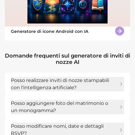
Generatore di icone Android con IA
Domande frequenti sul generatore di inviti di
nozze AI
Posso realizzare inviti di nozze stampabili
con l'intelligenza artificiale?
Sì. Richiedi un formato di stampa 5x7, A5, 
Posso aggiungere foto del matrimonio o
cartolina o un altro formato, quindi esamina le 
un monogramma?
esigenze di testo, margini e abbondanza prima 
di inviare il file a una stampante.
Sì. Carica foto di fidanzamento, schizzi della 
Posso modificare nomi, date e dettagli
sede, monogrammi, loghi o riferimenti di 
RSVP?
colore e chiedi a Mew Design di inserirli nel 