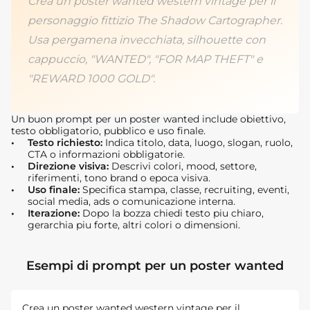
Crea un poster wanted western vintage per il
personaggio fittizio The Shadow Cartographer.
Usa pergamena invecchiata, silhouette con
cappuccio, "WANTED", "FOR MAP THEFT" e
"REWARD 1000 GOLD".
Un buon prompt per un poster wanted include obiettivo,
testo obbligatorio, pubblico e uso finale.
Testo richiesto:
Indica titolo, data, luogo, slogan, ruolo,
CTA o informazioni obbligatorie.
Direzione visiva:
Descrivi colori, mood, settore,
riferimenti, tono brand o epoca visiva.
Uso finale:
Specifica stampa, classe, recruiting, eventi,
social media, ads o comunicazione interna.
Iterazione:
Dopo la bozza chiedi testo piu chiaro,
gerarchia piu forte, altri colori o dimensioni.
Esempi di prompt per un poster wanted
Crea un poster wanted western vintage per il