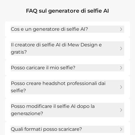
FAQ sul generatore di selfie AI
Cos e un generatore di selfie AI?
Un generatore di selfie AI trasforma un selfie 
Il creatore di selfie AI di Mew Design e
caricato o un breve prompt di ritratto in nuove 
gratis?
foto AI, come headshot, foto profilo, avatar e 
ritratti social.
Si. Puoi provarlo online con crediti AI gratuiti 
Posso caricare il mio selfie?
dopo la registrazione, creare varianti ed 
esportare immagini senza watermark.
Si. Un selfie chiaro aiuta Mew Design a 
Posso creare headshot professionali dai
preservare identita, struttura del viso, 
selfie?
acconciatura ed espressione mentre cambia 
stile, luce o sfondo.
Si. Chiedi un headshot LinkedIn, foto 
Posso modificare il selfie AI dopo la
curriculum, ritratto team o immagine business. 
generazione?
Includi outfit, sfondo, luce e crop.
Si. Usa Chat Edit per chiedere un nuovo 
Quali formati posso scaricare?
sfondo, vestiti diversi, luce piu morbida, 