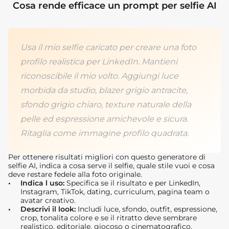
Cosa rende efficace un prompt per selfie AI
Usa il mio selfie caricato per creare una foto
profilo realistica per LinkedIn. Mantieni
riconoscibile il mio volto. Aggiungi luce
morbida da studio, blazer grigio antracite,
sfondo grigio chiaro, texture naturale della
pelle ed espressione amichevole e sicura.
Ritaglia come immagine profilo quadrata.
Per ottenere risultati migliori con questo generatore di
selfie AI, indica a cosa serve il selfie, quale stile vuoi e cosa
deve restare fedele alla foto originale.
Indica l uso:
Specifica se il risultato e per LinkedIn,
Instagram, TikTok, dating, curriculum, pagina team o
avatar creativo.
Descrivi il look:
Includi luce, sfondo, outfit, espressione,
crop, tonalita colore e se il ritratto deve sembrare
realistico, editoriale, giocoso o cinematografico.