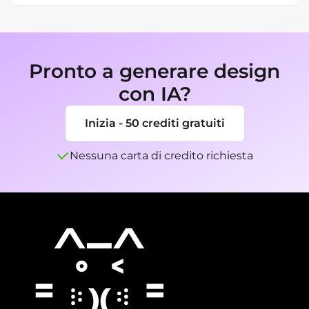
espressione piu naturale o crop specifico per 
Puoi esportare i selfie finiti come PNG o JPG 
piattaforma.
per profili social, siti web, curriculum, pagine 
team o personal branding.
Pronto a generare design
con IA?
Inizia - 50 crediti gratuiti
Nessuna carta di credito richiesta