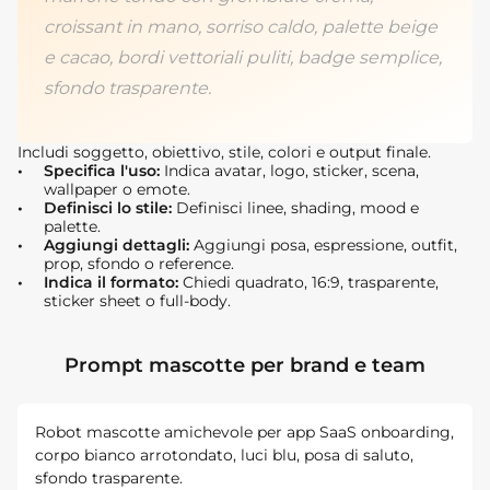
croissant in mano, sorriso caldo, palette beige
e cacao, bordi vettoriali puliti, badge semplice,
sfondo trasparente.
Includi soggetto, obiettivo, stile, colori e output finale.
Specifica l'uso:
Indica avatar, logo, sticker, scena,
wallpaper o emote.
Definisci lo stile:
Definisci linee, shading, mood e
palette.
Aggiungi dettagli:
Aggiungi posa, espressione, outfit,
prop, sfondo o reference.
Indica il formato:
Chiedi quadrato, 16:9, trasparente,
sticker sheet o full-body.
Prompt mascotte per brand e team
Robot mascotte amichevole per app SaaS onboarding,
corpo bianco arrotondato, luci blu, posa di saluto,
sfondo trasparente.