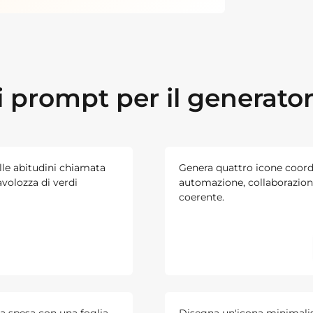
 prompt per il generator
lle abitudini chiamata
Genera quattro icone coordin
volozza di verdi
automazione, collaborazione
coerente.
a spesa con una foglia,
Disegna un'icona minimalist