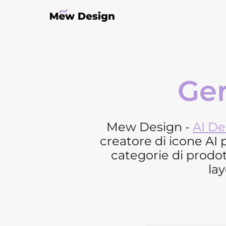
Gen
Mew Design -
AI De
creatore di icone AI p
categorie di prodott
lay