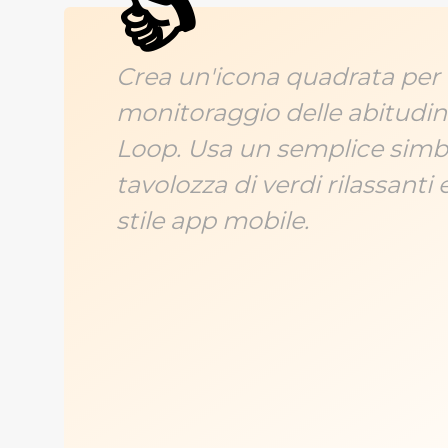
👍
Crea un'icona quadrata per 
monitoraggio delle abitudi
Loop. Usa un semplice simbo
tavolozza di verdi rilassanti 
stile app mobile.