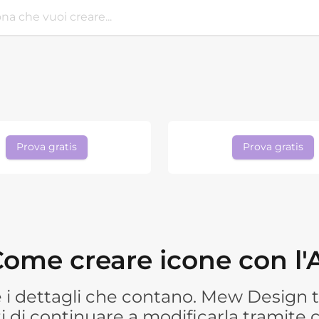
Prova gratis
Prova gratis
ome creare icone con l'
 e i dettagli che contano. Mew Design t
 di continuare a modificarla tramite c