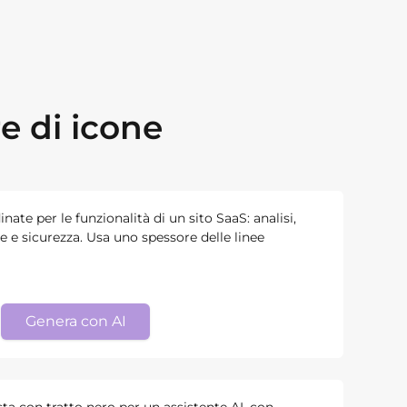
e di icone
ate per le funzionalità di un sito SaaS: analisi,
 e sicurezza. Usa uno spessore delle linee
Genera con AI
a con tratto nero per un assistente AI, con