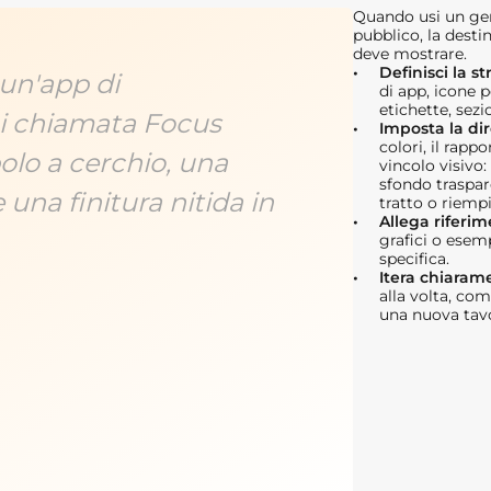
Quando usi un gene
pubblico, la desti
deve mostrare.
Definisci la st
un'app di
di app, icone p
etichette, sezi
ni chiamata Focus
Imposta la dir
colori, il rapp
lo a cerchio, una
vincolo visivo
sfondo traspare
e una finitura nitida in
tratto o riem
Allega riferim
grafici o esem
specifica.
Itera chiaram
alla volta, com
una nuova tavo