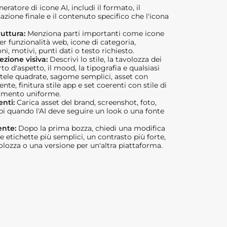
ratore di icone AI, includi il formato, il
nazione finale e il contenuto specifico che l'icona
ruttura:
Menziona parti importanti come icone
er funzionalità web, icone di categoria,
oni, motivi, punti dati o testo richiesto.
ezione visiva:
Descrivi lo stile, la tavolozza dei
orto d'aspetto, il mood, la tipografia e qualsiasi
: tele quadrate, sagome semplici, asset con
nte, finitura stile app e set coerenti con stile di
pimento uniforme.
enti:
Carica asset del brand, screenshot, foto,
pi quando l'AI deve seguire un look o una fonte
ente:
Dopo la prima bozza, chiedi una modifica
e etichette più semplici, un contrasto più forte,
lozza o una versione per un'altra piattaforma.