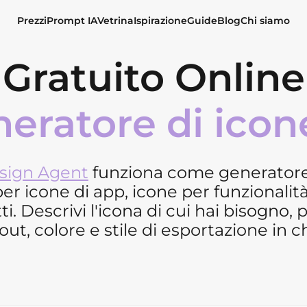
Prezzi
Prompt IA
Vetrina
Ispirazione
Guide
Blog
Chi siamo
Gratuito Online
eratore di icon
sign Agent
funziona come generatore 
er icone di app, icone per funzionalità
i. Descrivi l'icona di cui hai bisogno, 
out, colore e stile di esportazione in c