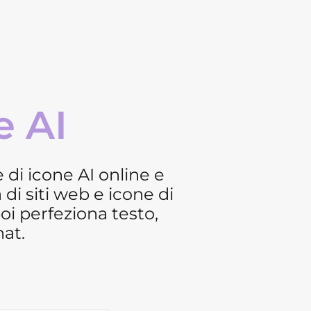
e AI
di icone AI online e
 di siti web e icone di
poi perfeziona testo,
hat.