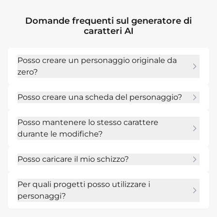
Domande frequenti sul generatore di
caratteri AI
Posso creare un personaggio originale da
zero?
SÌ. Descrivi il ruolo, la personalità, 
Posso creare una scheda del personaggio?
l'abbigliamento e lo stile e Mew Design creerà 
un primo concetto di personaggio.
SÌ. Richiedi body art, espressioni, dettagli di 
Posso mantenere lo stesso carattere
outfit, inversioni di tendenza o un layout di 
durante le modifiche?
concept board.
Puoi utilizzare immagini di riferimento e chiare 
Posso caricare il mio schizzo?
istruzioni di follow-up per preservare i tratti 
principali modificando i dettagli.
SÌ. Carica uno schizzo o un riferimento e chiedi 
Per quali progetti posso utilizzare i
all'intelligenza artificiale di riprogettarlo, 
personaggi?
perfezionarlo o reinterpretarlo.
Usali per storie, giochi, fumetti, giochi di ruolo, 