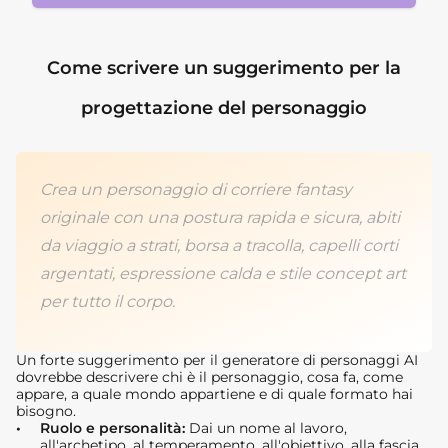
Come scrivere un suggerimento per la
progettazione del personaggio
Crea un personaggio di corriere fantasy
originale con una postura rapida e sicura, abiti
da viaggio a strati, borsa a tracolla, capelli corti
argentati, espressione calda e stile concept art
per tutto il corpo.
Un forte suggerimento per il generatore di personaggi AI
dovrebbe descrivere chi è il personaggio, cosa fa, come
appare, a quale mondo appartiene e di quale formato hai
bisogno.
Ruolo e personalità:
Dai un nome al lavoro,
all'archetipo, al temperamento, all'obiettivo, alla fascia