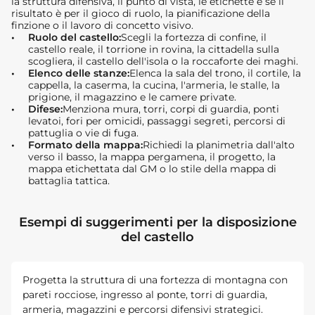
la struttura difensiva, il punto di vista, le etichette e se il
risultato è per il gioco di ruolo, la pianificazione della
finzione o il lavoro di concetto visivo.
Ruolo del castello:
Scegli la fortezza di confine, il
castello reale, il torrione in rovina, la cittadella sulla
scogliera, il castello dell'isola o la roccaforte dei maghi.
Elenco delle stanze:
Elenca la sala del trono, il cortile, la
cappella, la caserma, la cucina, l'armeria, le stalle, la
prigione, il magazzino e le camere private.
Difese:
Menziona mura, torri, corpi di guardia, ponti
levatoi, fori per omicidi, passaggi segreti, percorsi di
pattuglia o vie di fuga.
Formato della mappa:
Richiedi la planimetria dall'alto
verso il basso, la mappa pergamena, il progetto, la
mappa etichettata dal GM o lo stile della mappa di
battaglia tattica.
Esempi di suggerimenti per la disposizione
del castello
Progetta la struttura di una fortezza di montagna con
pareti rocciose, ingresso al ponte, torri di guardia,
armeria, magazzini e percorsi difensivi strategici.