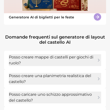
Generatore AI di biglietti per le feste
Domande frequenti sul generatore di layout
del castello AI
Posso creare mappe di castelli per giochi di
ruolo?
Sì. Includi stanze, difese, percorsi segreti e se 
Posso creare una planimetria realistica del
hai bisogno di un layout a griglia o senza 
castello?
griglia.
Puoi guidare l'IA con cancelli, mura, cortili, spazi 
Posso caricare uno schizzo approssimativo
di servizio e circolazione difensiva per rendere il 
del castello?
layout più credibile.
Sì. Carica uno schizzo e chiedi a Mew Design di 