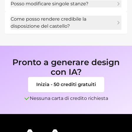
Posso modificare singole stanze?
ripulirlo, etichettare le stanze o ridisegnarlo in 
uno stile di mappa fantasy.
Sì. Utilizza Modifica chat per spostare stanze, 
Come posso rendere credibile la
aggiungere torri, regolare muri o modificare lo 
disposizione del castello?
stile della pianta.
Collega cancelli, cortili, scale, locali di servizio, 
difese e spazi privati in modo che il movimento 
attraverso il castello abbia senso.
Pronto a generare design
con IA?
Inizia - 50 crediti gratuiti
Nessuna carta di credito richiesta