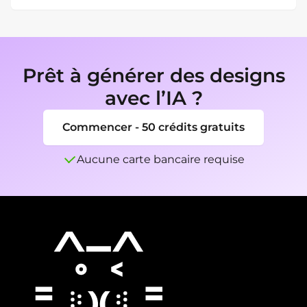
avant usage.
Les designs terminés peuvent être exportés 
en PNG, JPG ou PDF selon l'usage.
Prêt à générer des designs
avec l’IA ?
Commencer - 50 crédits gratuits
Aucune carte bancaire requise