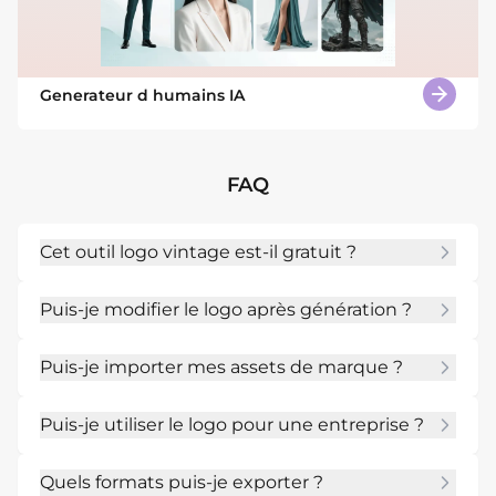
Generateur d humains IA
FAQ
Cet outil logo vintage est-il gratuit ?
Oui. Les nouveaux utilisateurs commencent 
Puis-je modifier le logo après génération ?
avec des crédits IA gratuits, puis peuvent 
augmenter l'usage si besoin.
Oui. Chat Edit permet d'ajuster icône, texte, 
Puis-je importer mes assets de marque ?
couleur, espacement, forme ou style.
Oui. Importez logos, références, croquis, 
Puis-je utiliser le logo pour une entreprise ?
couleurs ou images d'inspiration avant 
génération.
Vous pouvez créer des pistes commerciales, 
Quels formats puis-je exporter ?
mais vérifiez les marques et règles locales 