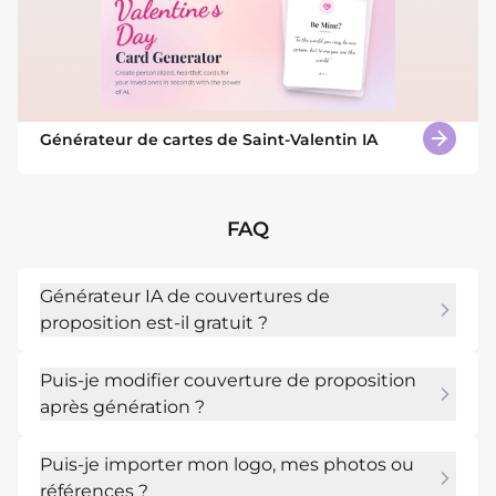
Générateur de cartes de Saint-Valentin IA
FAQ
Générateur IA de couvertures de
proposition est-il gratuit ?
Oui. Vous pouvez commencer avec des crédits 
Puis-je modifier couverture de proposition
IA gratuits après votre inscription et tester le 
après génération ?
créateur de couverture de proposition IA avant 
de créer d'autres versions.
Oui. Utilisez Chat Edit pour ajuster le nom du 
Puis-je importer mon logo, mes photos ou
client, le titre du projet, la date, la note de 
références ?
confidentialité, la bande de logo et l'image de 