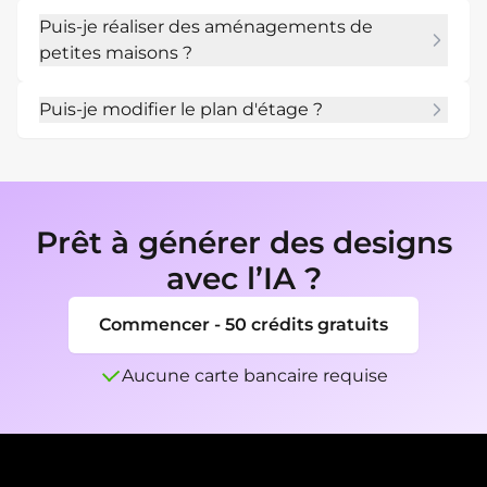
Oui. Mentionnez les tailles de meubles, les 
Puis-je réaliser des aménagements de
zones et les sentiers de randonnée dans 
petites maisons ?
l'invite.
Oui. Incluez les contraintes de stockage, de 
Puis-je modifier le plan d'étage ?
meubles polyvalents, de lofts, de plomberie et 
de superficie en pieds carrés.
Oui. Utilisez Chat Edit pour déplacer des 
pièces, ajuster le flux, ajouter du stockage ou 
modifier le style du plan.
Prêt à générer des designs
avec l’IA ?
Commencer - 50 crédits gratuits
Aucune carte bancaire requise