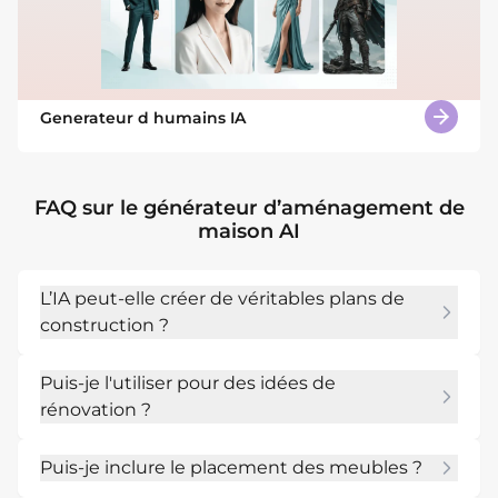
Generateur d humains IA
FAQ sur le générateur d’aménagement de
maison AI
L’IA peut-elle créer de véritables plans de
construction ?
Mew Design peut créer des concepts 
Puis-je l'utiliser pour des idées de
d’aménagement précoces et des idées de 
rénovation ?
plans d’étage visuels. Consultez toujours des 
professionnels agréés pour la construction, les 
Oui. Décrivez les pièces existantes, les 
codes et l’ingénierie.
Puis-je inclure le placement des meubles ?
contraintes et ce que vous souhaitez modifier.