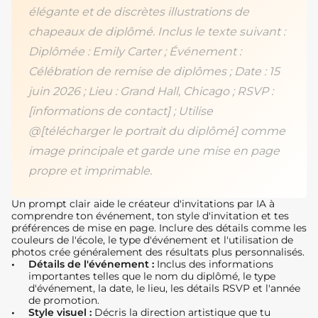
élégante et de discrètes illustrations de
chapeaux de diplômé. Inclus le texte suivant :
Diplômée : Emily Carter ; Événement :
Célébration de remise de diplômes ; Date : 15
juin 2026 ; Lieu : Grand Hall, Chicago ; RSVP :
[informations de contact] ; Utilise
@[télécharger le portrait du diplômé] comme
image principale et garde une mise en page
propre et imprimable.
Un prompt clair aide le créateur d'invitations par IA à
comprendre ton événement, ton style d'invitation et tes
préférences de mise en page. Inclure des détails comme les
couleurs de l'école, le type d'événement et l'utilisation de
photos crée généralement des résultats plus personnalisés.
Détails de l'événement :
Inclus des informations
importantes telles que le nom du diplômé, le type
d'événement, la date, le lieu, les détails RSVP et l'année
de promotion.
Style visuel :
Décris la direction artistique que tu