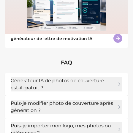
générateur de lettre de motivation IA
FAQ
Générateur IA de photos de couverture
est-il gratuit ?
Oui. Vous pouvez commencer avec des crédits 
Puis-je modifier photo de couverture après
IA gratuits après votre inscription et tester le 
génération ?
créateur de photos de couverture AI avant de 
créer d'autres versions.
Oui. Utilisez Chat Edit pour ajuster le slogan, la 
Puis-je importer mon logo, mes photos ou
zone de sécurité du logo, l'image focale, le 
références ?