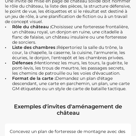
Une invite de mise en page de château solide doit nommer
le rôle du château, la liste des pièces, la structure défensive,
le point de vue, les étiquettes et si le résultat est destiné à
un jeu de rôle, à une planification de fiction ou à un travail
de concept visuel.
Rôle du château :
Choisissez une forteresse frontalière,
un château royal, un donjon en ruine, une citadelle à
flanc de falaise, un château insulaire ou une forteresse
de sorciers.
Liste des chambres :
Répertoriez la salle du trône, la
cour, la chapelle, la caserne, la cuisine, l'armurerie, les
écuries, le donjon, l'entrepôt et les chambres privées.
Défenses :
Mentionnez les murs, les tours, la guérite, le
pont-levis, les trous de meurtre, les passages secrets,
les chemins de patrouille ou les voies d'évacuation.
Format de la carte :
Demandez un plan d'étage
descendant, une carte en parchemin, un plan, une carte
GM étiquetée ou un style de carte de bataille tactique.
Exemples d'invites d'aménagement de
château
Concevez un plan de forteresse de montagne avec des