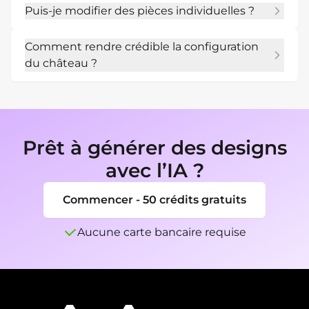
Puis-je modifier des pièces individuelles ?
Mew Design de le nettoyer, d'étiqueter les 
pièces ou de le redessiner dans un style de 
Oui. Utilisez Chat Edit pour déplacer des 
carte fantastique.
Comment rendre crédible la configuration
pièces, ajouter des tours, ajuster les murs ou 
du château ?
modifier le style du plan.
Connectez les portes, les cours, les escaliers, les 
salles de service, les défenses et les espaces 
privés pour que les déplacements dans le 
château soient logiques.
Prêt à générer des designs
avec l’IA ?
Commencer - 50 crédits gratuits
Aucune carte bancaire requise