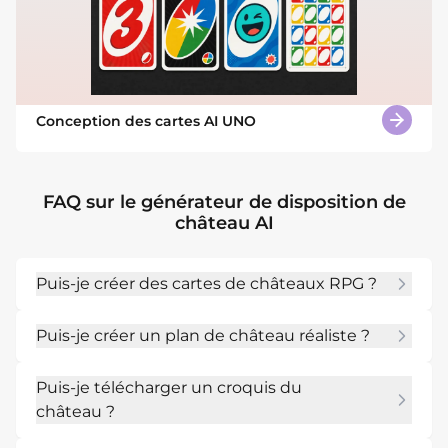
Conception des cartes AI UNO
FAQ sur le générateur de disposition de
château AI
Puis-je créer des cartes de châteaux RPG ?
Oui. Incluez les pièces, les défenses, les 
Puis-je créer un plan de château réaliste ?
chemins secrets et si vous avez besoin d’une 
disposition en grille ou sans grille.
Vous pouvez guider l'IA avec des portes, des 
Puis-je télécharger un croquis du
murs, des cours, des espaces de service et une 
château ?
circulation défensive pour rendre la disposition 
plus crédible.
Oui. Téléchargez un croquis et demandez à 