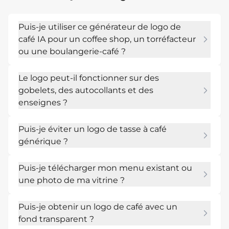
Puis-je utiliser ce générateur de logo de
café IA pour un coffee shop, un torréfacteur
ou une boulangerie-café ?
Oui. Décris le type de café, le nom, le public et 
Le logo peut-il fonctionner sur des
les endroits où le logo apparaîtra. Mew Design 
gobelets, des autocollants et des
peut fonctionner comme un créateur de logo 
enseignes ?
de café pour les coffee shops, torréfacteurs, 
boulangeries, chariots, kiosques et chaînes de 
Oui. Demande au générateur de logo de café 
cafés.
Puis-je éviter un logo de tasse à café
IA en ligne une marque simple avec un fort 
générique ?
contraste, puis demande des versions badge, 
mot-symbole, icône seule et monochrome 
Oui. Inclus l'histoire de ton café, ton quartier, la 
pour qu'il puisse s'adapter à tous les supports 
Puis-je télécharger mon menu existant ou
spécialité de ton menu, le style de ton 
physiques du café.
une photo de ma vitrine ?
intérieur ou des références d'emballage. Plus 
tu donnes de contexte, plus il est facile d'aller 
Oui. Télécharge des photos, des croquis, des 
au-delà des symboles de café classiques.
Puis-je obtenir un logo de café avec un
emballages ou des références de couleurs et 
fond transparent ?
demande à Mew Design de créer un logo de 