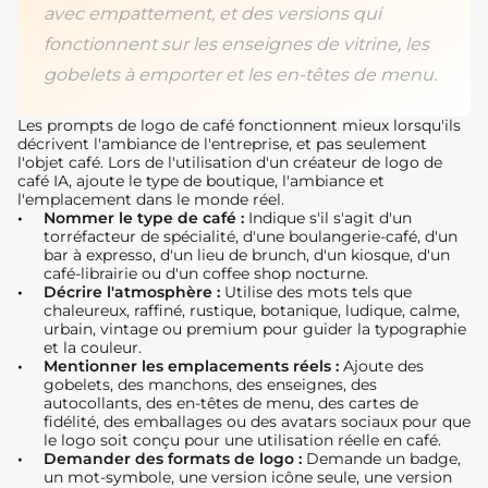
avec empattement, et des versions qui
fonctionnent sur les enseignes de vitrine, les
gobelets à emporter et les en-têtes de menu.
Les prompts de logo de café fonctionnent mieux lorsqu'ils
décrivent l'ambiance de l'entreprise, et pas seulement
l'objet café. Lors de l'utilisation d'un créateur de logo de
café IA, ajoute le type de boutique, l'ambiance et
l'emplacement dans le monde réel.
Nommer le type de café :
Indique s'il s'agit d'un
torréfacteur de spécialité, d'une boulangerie-café, d'un
bar à expresso, d'un lieu de brunch, d'un kiosque, d'un
café-librairie ou d'un coffee shop nocturne.
Décrire l'atmosphère :
Utilise des mots tels que
chaleureux, raffiné, rustique, botanique, ludique, calme,
urbain, vintage ou premium pour guider la typographie
et la couleur.
Mentionner les emplacements réels :
Ajoute des
gobelets, des manchons, des enseignes, des
autocollants, des en-têtes de menu, des cartes de
fidélité, des emballages ou des avatars sociaux pour que
le logo soit conçu pour une utilisation réelle en café.
Demander des formats de logo :
Demande un badge,
un mot-symbole, une version icône seule, une version