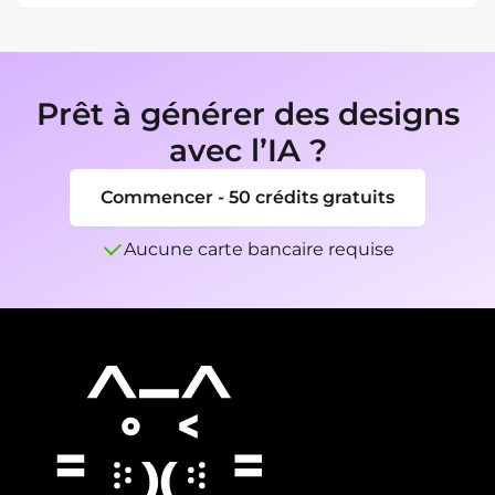
café qui correspond à ces éléments.
Oui. Après avoir généré une direction, 
demande une version à fond transparent ou 
une marque simplifiée unicolore pour les 
tampons, les décalcomanies et les emballages.
Prêt à générer des designs
avec l’IA ?
Commencer - 50 crédits gratuits
Aucune carte bancaire requise