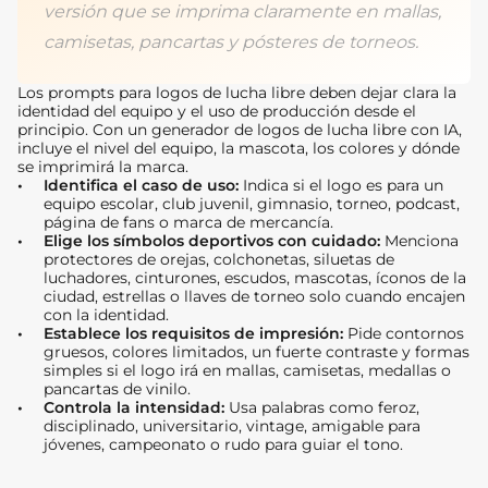
versión que se imprima claramente en mallas,
camisetas, pancartas y pósteres de torneos.
Los prompts para logos de lucha libre deben dejar clara la
identidad del equipo y el uso de producción desde el
principio. Con un generador de logos de lucha libre con IA,
incluye el nivel del equipo, la mascota, los colores y dónde
se imprimirá la marca.
Identifica el caso de uso:
Indica si el logo es para un
equipo escolar, club juvenil, gimnasio, torneo, podcast,
página de fans o marca de mercancía.
Elige los símbolos deportivos con cuidado:
Menciona
protectores de orejas, colchonetas, siluetas de
luchadores, cinturones, escudos, mascotas, íconos de la
ciudad, estrellas o llaves de torneo solo cuando encajen
con la identidad.
Establece los requisitos de impresión:
Pide contornos
gruesos, colores limitados, un fuerte contraste y formas
simples si el logo irá en mallas, camisetas, medallas o
pancartas de vinilo.
Controla la intensidad:
Usa palabras como feroz,
disciplinado, universitario, vintage, amigable para
jóvenes, campeonato o rudo para guiar el tono.