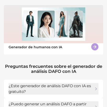
Generador de humanos con IA
Preguntas frecuentes sobre el generador de
análisis DAFO con IA
¿Este generador de análisis DAFO con IA es
gratuito?
Sí. Los nuevos usuarios de Mew Design reciben 
¿Puedo generar un análisis DAFO a partir
créditos de IA gratuitos para crear matrices de 