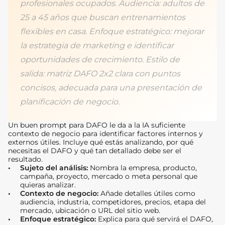
profesionales ocupados. Audiencia: adultos de
25 a 45 años que buscan entrenamientos
flexibles en casa. Enfoque estratégico: mejorar
la estrategia de marketing e identificar
oportunidades de crecimiento. Estilo de
salida: matriz DAFO 2x2 clara con puntos
concisos, adecuada para una presentación de
planificación de negocio.
Un buen prompt para DAFO le da a la IA suficiente
contexto de negocio para identificar factores internos y
externos útiles. Incluye qué estás analizando, por qué
necesitas el DAFO y qué tan detallado debe ser el
resultado.
Sujeto del análisis:
Nombra la empresa, producto,
campaña, proyecto, mercado o meta personal que
quieras analizar.
Contexto de negocio:
Añade detalles útiles como
audiencia, industria, competidores, precios, etapa del
mercado, ubicación o URL del sitio web.
Enfoque estratégico:
Explica para qué servirá el DAFO,