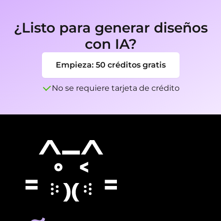
directo y seguimiento de eventos. Revise 
direcciones, códigos promocionales, detalles 
¿Listo para generar diseños
de eventos, derechos de imagen, reglas de 
con IA?
correo e imprima sangrado antes de publicar, 
imprimir o enviar.
Empieza: 50 créditos gratis
No se requiere tarjeta de crédito