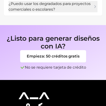
¿Puedo usar los degradados para proyectos
esta página, los ejemplos visuales se centran 
comerciales o escolares?
en 16:9 porque se adapta a los casos de uso 
comunes de degradados, pero puedes pedir 
Sí, puedes crear diseños prácticos para 
otro tamaño en tu prompt.
presentaciones, lecciones, marketing, 
productos y proyectos personales. Revisa 
siempre el contenido final para asegurar su 
¿Listo para generar diseños
precisión antes de publicarlo.
con IA?
Empieza: 50 créditos gratis
No se requiere tarjeta de crédito