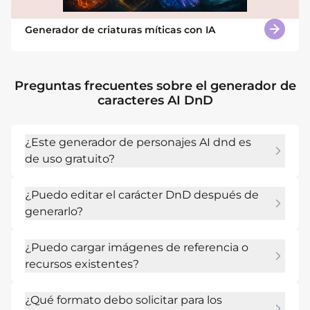
Generador de criaturas míticas con IA
Preguntas frecuentes sobre el generador de
caracteres AI DnD
¿Este generador de personajes AI dnd es
de uso gratuito?
Sí. Los nuevos usuarios pueden comenzar con 
¿Puedo editar el carácter DnD después de
créditos de IA gratuitos después de registrarse, 
generarlo?
crear borradores y probar varios estilos antes 
de usar más créditos.
Sí. Utilice Chat Edit para revisar el texto, el 
¿Puedo cargar imágenes de referencia o
diseño, los colores, la composición, los detalles 
recursos existentes?
de los personajes, la estructura del mapa o el 
estilo visual.
Sí. Cargue fotografías, bocetos, logotipos, 
¿Qué formato debo solicitar para los
mapas, activos de marca o referencias de estilo 