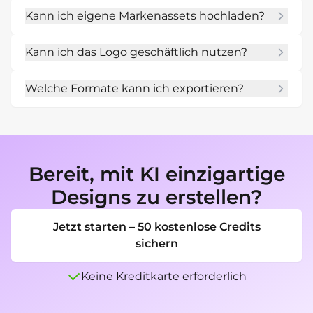
Ja. Mit Chat Edit änderst du Icon, Text, Farbe, 
Kann ich eigene Markenassets hochladen?
Abstand, Form oder Stil.
Ja. Lade Logos, Referenzen, Skizzen, Farben 
Kann ich das Logo geschäftlich nutzen?
oder Inspirationsbilder vor der Generierung 
hoch.
Du kannst Geschäftsideen erstellen, solltest 
Welche Formate kann ich exportieren?
das finale Design aber auf Markenrechte und 
lokale Anforderungen prüfen.
Fertige Designs lassen sich je nach Nutzung 
als PNG, JPG oder PDF exportieren.
Bereit, mit KI einzigartige
Designs zu erstellen?
Jetzt starten – 50 kostenlose Credits
sichern
Keine Kreditkarte erforderlich