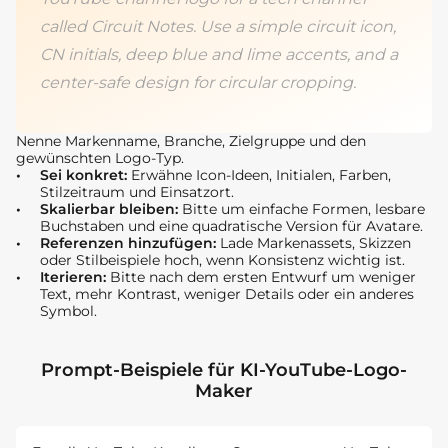
called Circuit Notes. Use a simple circuit icon,
CN initials, deep blue and lime accents, and a
center-safe design for circular cropping.
Nenne Markenname, Branche, Zielgruppe und den
gewünschten Logo-Typ.
Sei konkret:
Erwähne Icon-Ideen, Initialen, Farben,
Stilzeitraum und Einsatzort.
Skalierbar bleiben:
Bitte um einfache Formen, lesbare
Buchstaben und eine quadratische Version für Avatare.
Referenzen hinzufügen:
Lade Markenassets, Skizzen
oder Stilbeispiele hoch, wenn Konsistenz wichtig ist.
Iterieren:
Bitte nach dem ersten Entwurf um weniger
Text, mehr Kontrast, weniger Details oder ein anderes
Symbol.
Prompt-Beispiele für KI-YouTube-Logo-
Maker