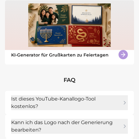
KI-Generator für Grußkarten zu Feiertagen
FAQ
Ist dieses YouTube-Kanallogo-Tool
kostenlos?
Ja. Neue Nutzer können mit kostenlosen AI-
Kann ich das Logo nach der Generierung
Credits starten und bei höherem Bedarf 
bearbeiten?
upgraden.