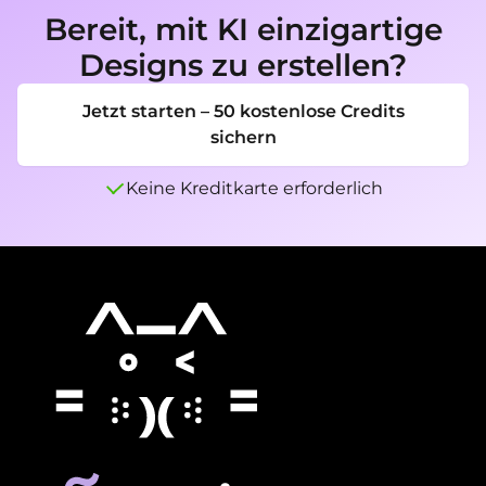
Hintergrunddetails zu vereinfachen, die mit 
Bereit, mit KI einzigartige
der Wortmarke konkurrieren.
Designs zu erstellen?
Jetzt starten – 50 kostenlose Credits
sichern
Keine Kreditkarte erforderlich