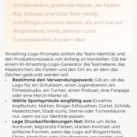
Schildemblem, greifende Hände, die Farben
Rot, Schwarz und Gold, fette Varsity-
Schriftzüge und eine Version, die sich klar auf
Ringertrikots, Shirts, Bannern und
Turnierplakaten drucken lässt.
Wrestling-Logo-Prompts sollten die Team-Identität und
den Produktionszweck von Anfang an klarstellen. Gib bei
einem KI-Wrestling-Logo-Generator die Teamebene, das
Maskottchen, die Farben und den Ort an, an dem das
Zeichen gedruckt werden soll.
Bestimme den Verwendungszweck:
Gib an, ob das
Logo für ein Schulteam, einen Jugendverein, ein
Fitnessstudio, ein Turnier, einen Podcast, eine Fanpage
oder eine Merch-Marke ist.
Wähle Sportsymbole sorgfältig aus:
Erwähne
Kopfschutz, Matten, Ringer-Silhouetten, Gürtel, Schilde,
Maskottchen, Stadt-Icons, Sterne oder Turnierbäume
nur, wenn sie zur Identität passen.
Lege Druckanforderungen fest:
Bitte um dicke
Konturen, begrenzte Farben, starken Kontrast und
einfache Formen, wenn das Logo auf Ringertrikots,
Shirts, Medaillen oder Vinylbannern verwendet wird.