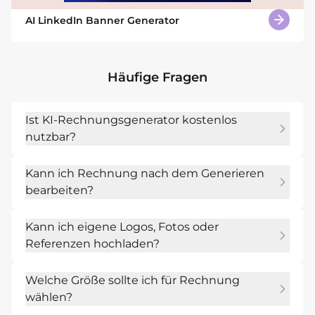
AI LinkedIn Banner Generator
Häufige Fragen
Ist KI-Rechnungsgenerator kostenlos
nutzbar?
Ja. Du kannst nach der Anmeldung mit 
Kann ich Rechnung nach dem Generieren
kostenlosen AI-Credits beginnen und den AI-
bearbeiten?
Rechnungsersteller testen, bevor du weitere 
Versionen erstellst.
Ja. Verwende Chat Edit, um Einzelposten, 
Kann ich eigene Logos, Fotos oder
Steuerbescheide, Gesamtbeträge, 
Referenzen hochladen?
Zahlungsdetails, Fälligkeitsdatum, Logo und 
PDF-Abstand anzupassen, ohne von vorne 
Ja. Lade Markenwerte oder Referenzen hoch, 
beginnen zu müssen.
Welche Größe sollte ich für Rechnung
damit Mew Design Rechnungen erstellen 
wählen?
kann, die mit deinen vorhandenen Materialien 