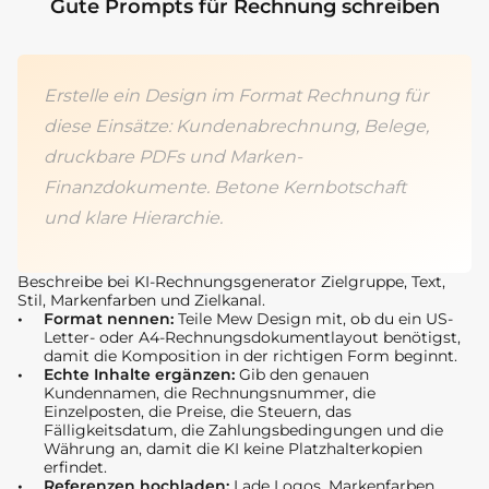
Gute Prompts für Rechnung schreiben
Erstelle ein Design im Format Rechnung für
diese Einsätze: Kundenabrechnung, Belege,
druckbare PDFs und Marken-
Finanzdokumente. Betone Kernbotschaft
und klare Hierarchie.
Beschreibe bei KI-Rechnungsgenerator Zielgruppe, Text,
Stil, Markenfarben und Zielkanal.
Format nennen:
Teile Mew Design mit, ob du ein US-
Letter- oder A4-Rechnungsdokumentlayout benötigst,
damit die Komposition in der richtigen Form beginnt.
Echte Inhalte ergänzen:
Gib den genauen
Kundennamen, die Rechnungsnummer, die
Einzelposten, die Preise, die Steuern, das
Fälligkeitsdatum, die Zahlungsbedingungen und die
Währung an, damit die KI keine Platzhalterkopien
erfindet.
Referenzen hochladen:
Lade Logos, Markenfarben,