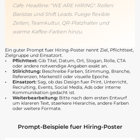
Cafe. Headline: "WE ARE HIRING". Rollen:
Baristas und Shift Leads. Fuege flexible
Zeiten, Teamkultur, QR-Platzhalter und
warme Kaffee-Farben hinzu.
Ein guter Prompt fuer Hiring-Poster nennt Ziel, Pflichttext,
Zielgruppe und Einsatzort.
Pflichttext:
Gib Titel, Datum, Ort, Slogan, Rolle, CTA
oder andere notwendige Angaben exakt an.
Stilrichtung:
Beschreibe Farben, Stimmung, Branche,
Referenzen, Markenstil oder visuelle Epoche.
Einsatzort:
Sag, ob das Design fuer Print, Unterricht,
Recruiting, Events, Social Media, Ads oder interne
Kommunikation gedacht ist.
Weiterbearbeitung:
Bitte nach dem ersten Entwurf
um klareren Text, staerkere Hierarchie, andere Farben
oder weitere Formate.
Prompt-Beispiele fuer Hiring-Poster