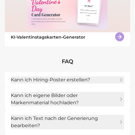
KI-Valentinstagskarten-Generator
FAQ
Kann ich Hiring-Poster erstellen?
Ja. Gib Thema, Text, Zielgruppe, Stil und 
Kann ich eigene Bilder oder
Einsatzort an, und Mew Design erzeugt ein 
Markenmaterial hochladen?
editierbares Design.
Ja. Du kannst Logos, Fotos, Markenfarben, 
Kann ich Text nach der Generierung
Referenzen oder alte Designs hochladen.
bearbeiten?