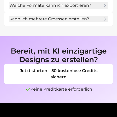
Ja. Nutze Chat Edit fuer Titel, Text, Datum, CTA, 
Welche Formate kann ich exportieren?
Farben und Layout.
In der Regel PNG und JPG; fuer 
Kann ich mehrere Groessen erstellen?
printorientierte Designs auch PDF.
Ja. Bitte um Print-, Social-, quadratische, 
vertikale oder andere Kanalformate.
Bereit, mit KI einzigartige
Designs zu erstellen?
Jetzt starten – 50 kostenlose Credits
sichern
Keine Kreditkarte erforderlich